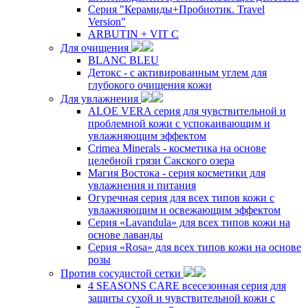
Серия "Керамиды+Пробиотик. Travel
Version"
ARBUTIN + VIT C
Для очищения
BLANC BLEU
Детокс - с активированным углем для
глубокого очищения кожи
Для увлажнения
ALOE VERA серия для чувствительной и
проблемной кожи с успокаивающим и
увлажняющим эффектом
Crimea Minerals - косметика на основе
целебной грязи Сакского озера
Магия Востока - серия косметики для
увлажнения и питания
Огуречная серия для всех типов кожи с
увлажняющим и освежающим эффектом
Серия «Lavandula» для всех типов кожи на
основе лаванды
Серия «Rosa» для всех типов кожи на основе
розы
Против сосудистой сетки
4 SEASONS CARE всесезонная серия для
защиты сухой и чувствительной кожи с