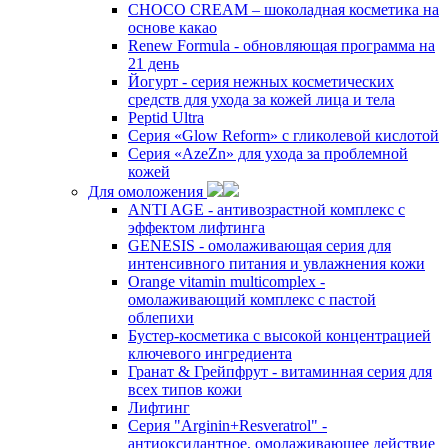
CHOCO CREAM – шоколадная косметика на
основе какао
Renew Formula - обновляющая программа на
21 день
Йогурт - серия нежных косметических
средств для ухода за кожей лица и тела
Peptid Ultra
Cерия «Glow Reform» с гликолевой кислотой
Серия «AzeZn» для ухода за проблемной
кожей
Для омоложения
ANTI AGE - антивозрастной комплекс с
эффектом лифтинга
GENESIS - омолаживающая серия для
интенсивного питания и увлажнения кожи
Orange vitamin multicomplex -
омолаживающий комплекс с пастой
облепихи
Бустер-косметика с высокой концентрацией
ключевого ингредиента
Гранат & Грейпфрут - витаминная серия для
всех типов кожи
Лифтинг
Серия "Arginin+Resveratrol" -
антиоксидантное, омолаживающее действие