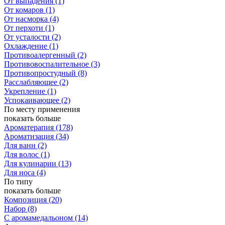
От выпадения
(1)
От комаров
(1)
От насморка
(4)
От перхоти
(1)
От усталости
(2)
Охлаждение
(1)
Противоалергенный
(2)
Противовоспалительное
(3)
Противопростудный
(8)
Расслабляющее
(2)
Укрепление
(1)
Успокаивающее
(2)
По месту применения
показать больше
Ароматерапия
(178)
Ароматизация
(34)
Для ванн
(2)
Для волос
(1)
Для кулинарии
(13)
Для носа
(4)
По типу
показать больше
Композиция
(20)
Набор
(8)
С аромамедальоном
(14)