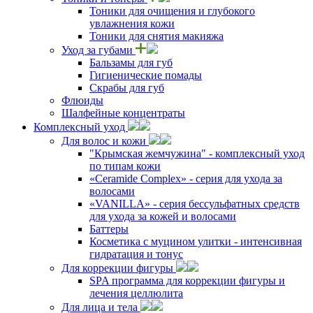
Тоники для очищения и глубокого
увлажнения кожи
Тоники для снятия макияжа
Уход за губами
Бальзамы для губ
Гигиенические помады
Скрабы для губ
Флюиды
Шалфейные концентраты
Комплексный уход
Для волос и кожи
"Крымская жемчужина" - комплексный уход
по типам кожи
«Ceramide Complex» - серия для ухода за
волосами
«VANILLA» - серия бессульфатных средств
для ухода за кожей и волосами
Баттеры
Косметика с муцином улитки - интенсивная
гидратация и тонус
Для коррекции фигуры
SPA программа для коррекции фигуры и
лечения целлюлита
Для лица и тела