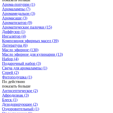
Арома-попурри
(1)
Аромалампы
(7)
Аромамедальон
(3)
Аромасаше
(3)
Ароматизатор
(9)
Ароматические палочки
(15)
Диффузор
(1)
Ингалятор
(4)
Композиция эфирных масел
(39)
Литература
(6)
Масло эфирное
(130)
Масло эфирное для кулинарии
(13)
Набор
(4)
Подарочный набор
(3)
Свеча для аромалампы
(1)
Спрей
(2)
Фитоподушка
(1)
По действию
показать больше
Антисептическое
(2)
Афродизиак
(3)
Блеск
(1)
Дезодорирующее
(2)
Оздоровительный
(1)