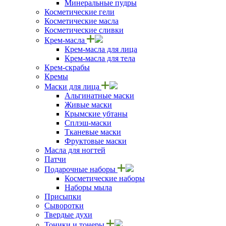
Минеральные пудры
Косметические гели
Косметические масла
Косметические сливки
Крем-масла
Крем-масла для лица
Крем-масла для тела
Крем-скрабы
Кремы
Маски для лица
Альгинатные маски
Живые маски
Крымские убтаны
Сплэш-маски
Тканевые маски
Фруктовые маски
Масла для ногтей
Патчи
Подарочные наборы
Косметические наборы
Наборы мыла
Присыпки
Сыворотки
Твердые духи
Тоники и тонеры