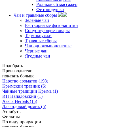
Роликовый массажер
Фитоподушка
Чаи и травяные сборы
Зеленые чаи
Растворимые фитонапитки
Сопуствующие товары
Термокружки
Травяные сборы
Чаи однокомпонентные
Черные чаи
Ягодные чаи
Подобрать
Производители
показать больше
Царство ароматов
(198)
Крымский травник
(6)
Чайные традиции Крыма
(1)
ИП Нападовский
(1)
Aasha Herbals
(15)
Лавандовый домик
(5)
Атрибуты
Фильтры
По виду продукции
показать больше