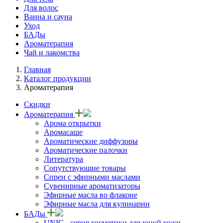
Для волос
Ванна и сауна
Уход
БАДы
Ароматерапия
Чай и лакомства
Главная
Каталог продукции
Ароматерапия
Скидки
Ароматерапия
Арома открытки
Аромасаше
Ароматические диффузоры
Ароматические палочки
Литература
Сопутствующие товары
Спреи с эфирными маслами
Сувенирные ароматизаторы
Эфирные масла во флаконе
Эфирные масла для кулинарии
БАДы
UNIC - серия косметики для юной кожи