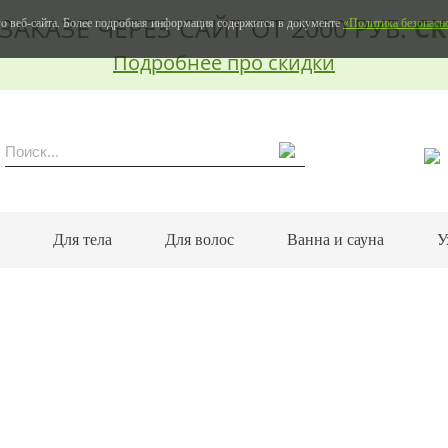
ЗАКАЗЕ ЧЕРЕЗ САЙТ ОТ 2000 РУБ.
СК
о веб-сайта. Более подробная информация содержится в документе
«Политика безопасн
Подробнее про скидки
м
Для тела
Для волос
Ванна и сауна
У