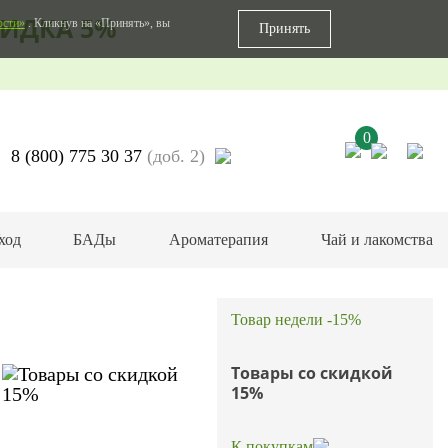
ИДКА 5%
ости»
. Кликнув на «Принять», вы
Принять
0
8 (800) 775 30 37
(доб. 2)
ход
БАДы
Ароматерапия
Чай и лакомства
Товар недели -15%
Товары со скидкой
15%
К покупкам