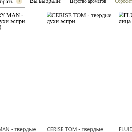
Вы выбрали:
брать
Царство ароматов
Сбросит
1
AN - твердые
CERISE TOM - твердые
FLUI