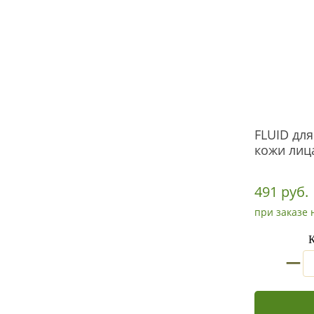
FLUID дл
кожи лиц
491 руб.
при заказе 
К
_