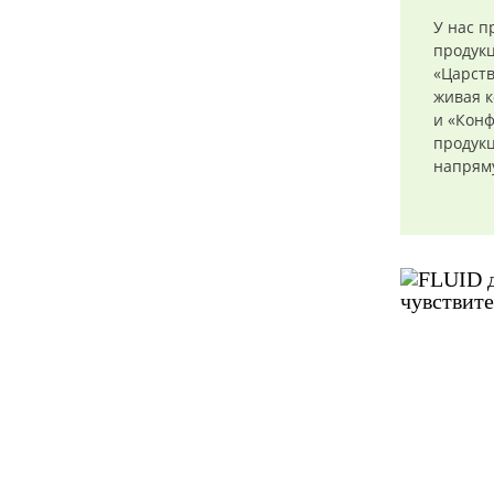
У нас п
продук
«Царств
живая к
и «Конф
продукц
напряму