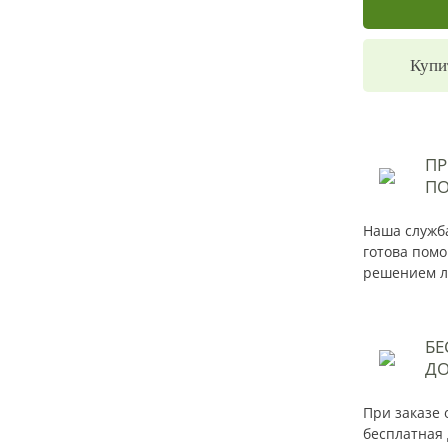
Купи
П
ПО
Наша служба
готова помо
решением л
БЕ
ДО
При заказе 
бесплатная 