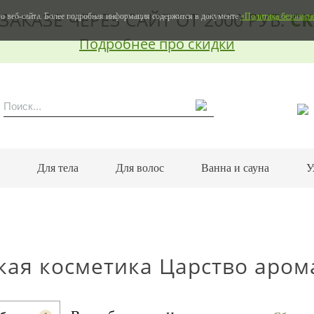
ЗАКАЗЕ ЧЕРЕЗ САЙТ ОТ 2000 РУБ.
СК
о веб-сайта. Более подробная информация содержится в документе
«Политика безопасн
Подробнее про скидки
м
Для тела
Для волос
Ванна и сауна
У
кая косметика Царство аром