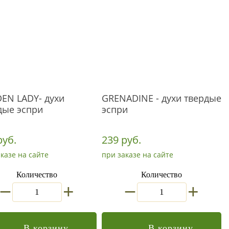
EN LADY- духи
GRENADINE - духи твердые
дые эспри
эспри
руб.
239 руб.
казе на сайте
при заказе на сайте
Количество
Количество
_
_
+
+
В корзину
В корзину