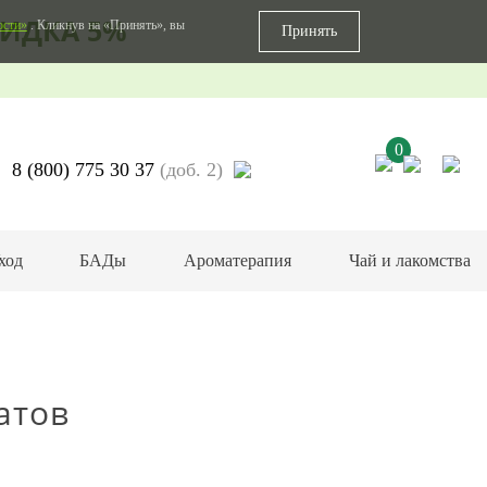
ИДКА 5%
ости»
. Кликнув на «Принять», вы
Принять
0
8 (800) 775 30 37
(доб. 2)
ход
БАДы
Ароматерапия
Чай и лакомства
атов