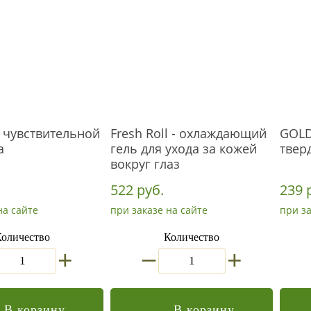
я чувствительной
Fresh Roll - охлаждающий
GOLD
а
гель для ухода за кожей
твер
вокруг глаз
522 руб.
239 
на сайте
при заказе на сайте
при за
оличество
Количество
_
+
+
В корзину
В корзину