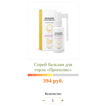
Спрей бальзам для
горла «Прополис»
394 руб.
Количество
_
+