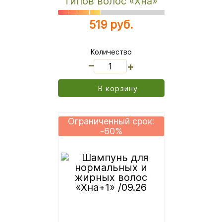
типов волос «Хна»
519 руб.
Количество
_
+
В корзину
Ограниченный срок:
-60%