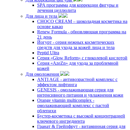
SPA программа для коррекции фигуры и
лечения целлюлита
Для лица и тела
CHOCO CREAM – шоколадная косметика на
основе какао
Renew Formula - обновляющая программа на
21 день
Йогурт - серия нежных косметических
средств для ухода за кожей лица и тела
Peptid Ultra
Cерия «Glow Reform» с гликолевой кислотой
Серия «AzeZn» для ухода за проблемной
кожей
Для омоложения
ANTI AGE - антивозрастной комплекс с
эффектом лифтинга
GENESIS - омолаживающая серия для
интенсивного питания и увлажнения кожи
Orange vitamin multicomplex -
омолаживающий комплекс с пастой
облепихи
Бустер-косметика с высокой концентрацией
ключевого ингредиента
Гранат & Грейпфрут - витаминная серия для