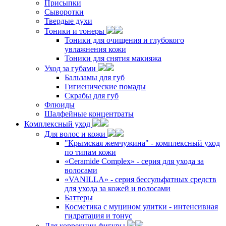
Присыпки
Сыворотки
Твердые духи
Тоники и тонеры
Тоники для очищения и глубокого
увлажнения кожи
Тоники для снятия макияжа
Уход за губами
Бальзамы для губ
Гигиенические помады
Скрабы для губ
Флюиды
Шалфейные концентраты
Комплексный уход
Для волос и кожи
"Крымская жемчужина" - комплексный уход
по типам кожи
«Ceramide Complex» - серия для ухода за
волосами
«VANILLA» - серия бессульфатных средств
для ухода за кожей и волосами
Баттеры
Косметика с муцином улитки - интенсивная
гидратация и тонус
Для коррекции фигуры