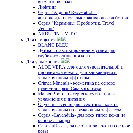
всех типов кожи
Лифтинг
Серия "Arginin+Resveratrol" -
антиоксидантное, омолаживающее действие
Серия "Керамиды+Пробиотик. Travel
Version"
ARBUTIN + VIT C
Для очищения
BLANC BLEU
Детокс - с активированным углем для
глубокого очищения кожи
Для увлажнения
ALOE VERA серия для чувствительной и
проблемной кожи с успокаивающим и
увлажняющим эффектом
Crimea Minerals - косметика на основе
целебной грязи Сакского озера
Магия Востока - серия косметики для
увлажнения и питания
Огуречная серия для всех типов кожи с
увлажняющим и освежающим эффектом
Серия «Lavandula» для всех типов кожи на
основе лаванды
Серия «Rosa» для всех типов кожи на основе
розы