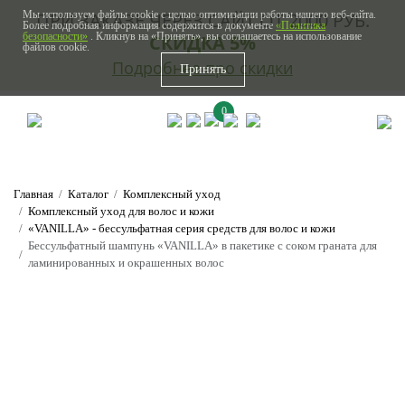
Мы используем файлы cookie с целью оптимизации работы нашего веб-сайта.
ПРИ ЗАКАЗЕ ЧЕРЕЗ САЙТ ОТ 2000 РУБ.
Более подробная информация содержится в документе
«Политика
безопасности»
. Кликнув на «Принять», вы соглашаетесь на использование
СКИДКА 5%
файлов cookie.
Подробнее про скидки
Принять
0
Главная
Каталог
Комплексный уход
Комплексный уход для волос и кожи
«VANILLA» - бессульфатная серия средств для волос и кожи
Беcсульфатный шампунь «VANILLA» в пакетике с соком граната для
ламинированных и окрашенных волос