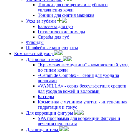
Тоники для очищения и глубокого
увлажнения кожи
Тоники для снятия макияжа
Уход за губами
Бальзамы для губ
Гигиенические помады
Скрабы для губ
Флюиды
Шалфейные концентраты
Комплексный уход
Для волос и кожи
"Крымская жемчужина" - комплексный уход
по типам кожи
«Ceramide Complex» - серия для ухода за
волосами
«VANILLA» - серия бессульфатных средств
для ухода за кожей и волосами
Баттеры
Косметика с муцином улитки - интенсивная
гидратация и тонус
Для коррекции фигуры
SPA программа для коррекции фигуры и
лечения целлюлита
Для лица и тела