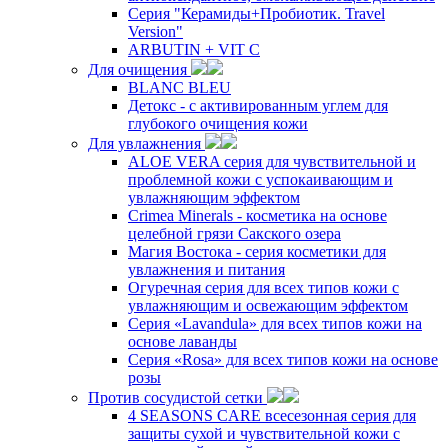
Серия "Керамиды+Пробиотик. Travel
Version"
ARBUTIN + VIT C
Для очищения
BLANC BLEU
Детокс - с активированным углем для
глубокого очищения кожи
Для увлажнения
ALOE VERA серия для чувствительной и
проблемной кожи с успокаивающим и
увлажняющим эффектом
Crimea Minerals - косметика на основе
целебной грязи Сакского озера
Магия Востока - серия косметики для
увлажнения и питания
Огуречная серия для всех типов кожи с
увлажняющим и освежающим эффектом
Серия «Lavandula» для всех типов кожи на
основе лаванды
Серия «Rosa» для всех типов кожи на основе
розы
Против сосудистой сетки
4 SEASONS CARE всесезонная серия для
защиты сухой и чувствительной кожи с