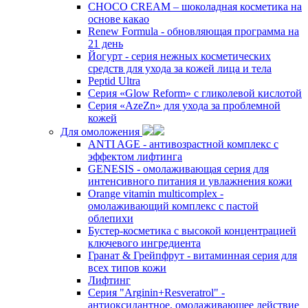
CHOCO CREAM – шоколадная косметика на
основе какао
Renew Formula - обновляющая программа на
21 день
Йогурт - серия нежных косметических
средств для ухода за кожей лица и тела
Peptid Ultra
Cерия «Glow Reform» с гликолевой кислотой
Серия «AzeZn» для ухода за проблемной
кожей
Для омоложения
ANTI AGE - антивозрастной комплекс с
эффектом лифтинга
GENESIS - омолаживающая серия для
интенсивного питания и увлажнения кожи
Orange vitamin multicomplex -
омолаживающий комплекс с пастой
облепихи
Бустер-косметика с высокой концентрацией
ключевого ингредиента
Гранат & Грейпфрут - витаминная серия для
всех типов кожи
Лифтинг
Серия "Arginin+Resveratrol" -
антиоксидантное, омолаживающее действие