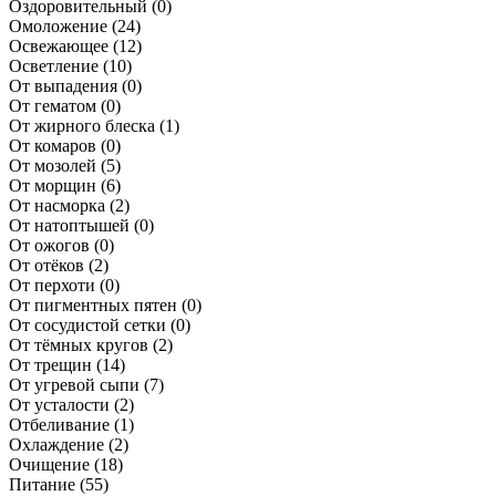
Оздоровительный
(0)
Омоложение
(24)
Освежающее
(12)
Осветление
(10)
От выпадения
(0)
От гематом
(0)
От жирного блеска
(1)
От комаров
(0)
От мозолей
(5)
От морщин
(6)
От насморка
(2)
От натоптышей
(0)
От ожогов
(0)
От отёков
(2)
От перхоти
(0)
От пигментных пятен
(0)
От сосудистой сетки
(0)
От тёмных кругов
(2)
От трещин
(14)
От угревой сыпи
(7)
От усталости
(2)
Отбеливание
(1)
Охлаждение
(2)
Очищение
(18)
Питание
(55)