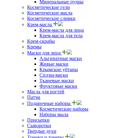
Минеральные пудры
Косметические гели
Косметические масла
Косметические сливки
Крем-масла
Крем-масла для лица
Крем-масла для тела
Крем-скрабы
Кремы
Маски для лица
Альгинатные маски
Живые маски
Крымские убтаны
Сплэш-маски
Тканевые маски
Фруктовые маски
Масла для ногтей
Патчи
Подарочные наборы
Косметические наборы
Наборы мыла
Присыпки
Сыворотки
Твердые духи
Тоники и тонеры