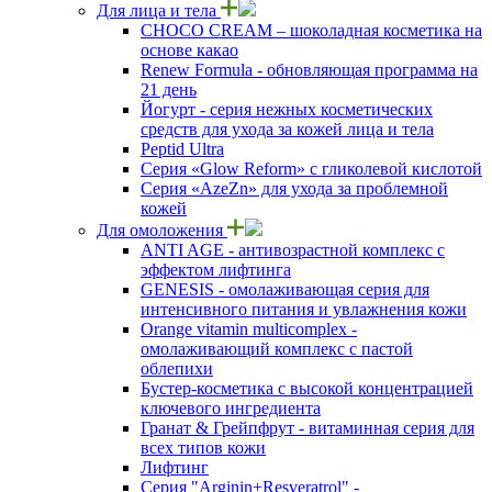
Для лица и тела
CHOCO CREAM – шоколадная косметика на
основе какао
Renew Formula - обновляющая программа на
21 день
Йогурт - серия нежных косметических
средств для ухода за кожей лица и тела
Peptid Ultra
Cерия «Glow Reform» с гликолевой кислотой
Серия «AzeZn» для ухода за проблемной
кожей
Для омоложения
ANTI AGE - антивозрастной комплекс с
эффектом лифтинга
GENESIS - омолаживающая серия для
интенсивного питания и увлажнения кожи
Orange vitamin multicomplex -
омолаживающий комплекс с пастой
облепихи
Бустер-косметика с высокой концентрацией
ключевого ингредиента
Гранат & Грейпфрут - витаминная серия для
всех типов кожи
Лифтинг
Серия "Arginin+Resveratrol" -