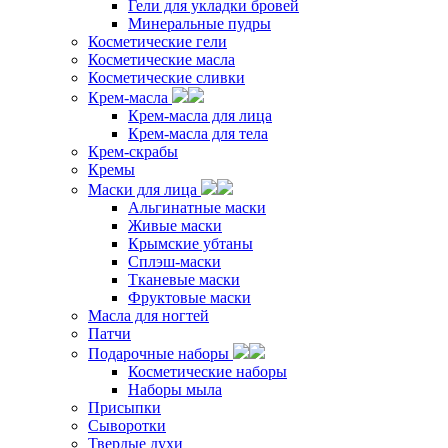
Гели для укладки бровей
Минеральные пудры
Косметические гели
Косметические масла
Косметические сливки
Крем-масла
Крем-масла для лица
Крем-масла для тела
Крем-скрабы
Кремы
Маски для лица
Альгинатные маски
Живые маски
Крымские убтаны
Сплэш-маски
Тканевые маски
Фруктовые маски
Масла для ногтей
Патчи
Подарочные наборы
Косметические наборы
Наборы мыла
Присыпки
Сыворотки
Твердые духи