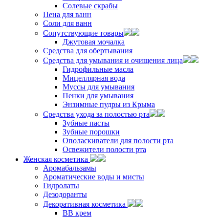
Солевые скрабы
Пена для ванн
Соли для ванн
Сопутствующие товары
Джутовая мочалка
Средства для обертывания
Средства для умывания и очищения лица
Гидрофильные масла
Мицеллярная вода
Муссы для умывания
Пенки для умывания
Энзимные пудры из Крыма
Средства ухода за полостью рта
Зубные пасты
Зубные порошки
Ополаскиватели для полости рта
Освежители полости рта
Женская косметика
Аромабальзамы
Ароматические воды и мисты
Гидролаты
Дезодоранты
Декоративная косметика
ВВ крем