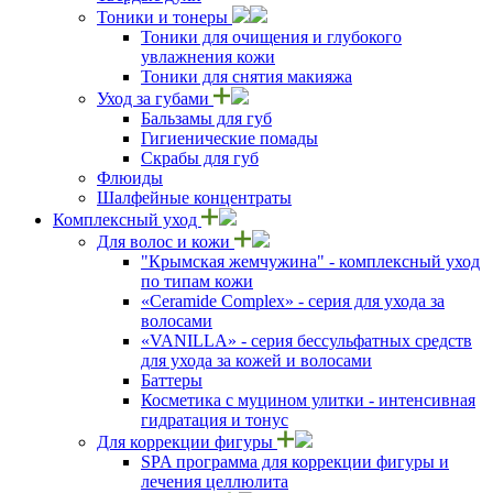
Тоники и тонеры
Тоники для очищения и глубокого
увлажнения кожи
Тоники для снятия макияжа
Уход за губами
Бальзамы для губ
Гигиенические помады
Скрабы для губ
Флюиды
Шалфейные концентраты
Комплексный уход
Для волос и кожи
"Крымская жемчужина" - комплексный уход
по типам кожи
«Ceramide Complex» - серия для ухода за
волосами
«VANILLA» - серия бессульфатных средств
для ухода за кожей и волосами
Баттеры
Косметика с муцином улитки - интенсивная
гидратация и тонус
Для коррекции фигуры
SPA программа для коррекции фигуры и
лечения целлюлита