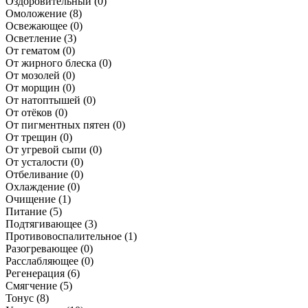
Оздоровительный
(0)
Омоложение
(8)
Освежающее
(0)
Осветление
(3)
От гематом
(0)
От жирного блеска
(0)
От мозолей
(0)
От морщин
(0)
От натоптышей
(0)
От отёков
(0)
От пигментных пятен
(0)
От трещин
(0)
От угревой сыпи
(0)
От усталости
(0)
Отбеливание
(0)
Охлаждение
(0)
Очищение
(1)
Питание
(5)
Подтягивающее
(3)
Противовоспалительное
(1)
Разогревающее
(0)
Расслабляющее
(0)
Регенерация
(6)
Смягчение
(5)
Тонус
(8)