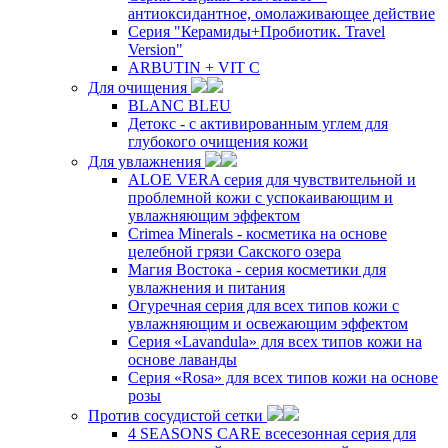
антиоксидантное, омолаживающее действие
Серия "Керамиды+Пробиотик. Travel
Version"
ARBUTIN + VIT C
Для очищения
BLANC BLEU
Детокс - с активированным углем для
глубокого очищения кожи
Для увлажнения
ALOE VERA серия для чувствительной и
проблемной кожи с успокаивающим и
увлажняющим эффектом
Crimea Minerals - косметика на основе
целебной грязи Сакского озера
Магия Востока - серия косметики для
увлажнения и питания
Огуречная серия для всех типов кожи с
увлажняющим и освежающим эффектом
Серия «Lavandula» для всех типов кожи на
основе лаванды
Серия «Rosa» для всех типов кожи на основе
розы
Против сосудистой сетки
4 SEASONS CARE всесезонная серия для