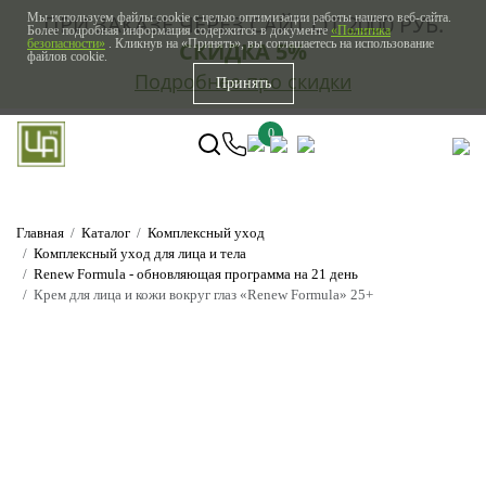
Мы используем файлы cookie с целью оптимизации работы нашего веб-сайта.
ПРИ ЗАКАЗЕ ЧЕРЕЗ САЙТ ОТ 2000 РУБ.
Более подробная информация содержится в документе
«Политика
безопасности»
. Кликнув на «Принять», вы соглашаетесь на использование
СКИДКА 5%
файлов cookie.
Подробнее про скидки
Принять
0
Главная
Каталог
Комплексный уход
Комплексный уход для лица и тела
Renew Formula - обновляющая программа на 21 день
Крем для лица и кожи вокруг глаз «Renew Formula» 25+