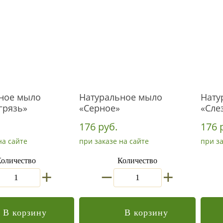
ное мыло
Натуральное мыло
Нату
грязь»
«Серное»
«Сле
176 руб.
176 
на сайте
при заказе на сайте
при за
оличество
Количество
_
+
+
В корзину
В корзину