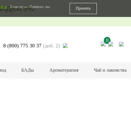
ИДКА 5%
ости»
. Кликнув на «Принять», вы
Принять
0
8 (800) 775 30 37
(доб. 2)
ход
БАДы
Ароматерапия
Чай и лакомства