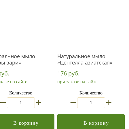
ральное мыло
Натуральное мыло
зы зари»
«Центелла азиатская»
руб.
176 руб.
казе на сайте
при заказе на сайте
Количество
Количество
_
_
+
+
В корзину
В корзину