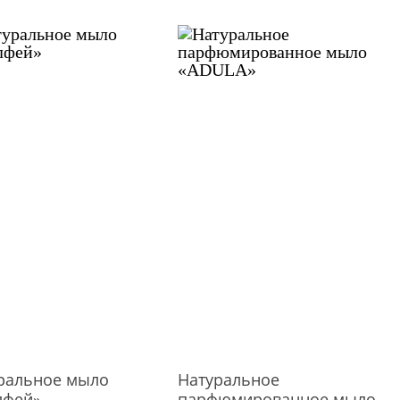
ральное мыло
Натуральное
лфей»
парфюмированное мыло