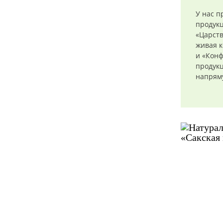
У нас п
продук
«Царств
живая к
и «Конф
продукц
напряму