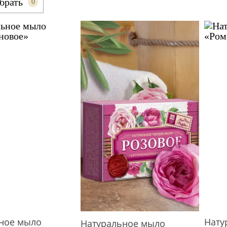
брать
0
ное мыло
Нату
Натуральное мыло