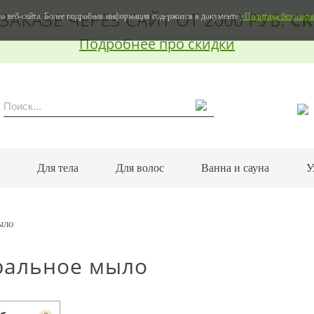
ЗАКАЗЕ ЧЕРЕЗ САЙТ ОТ 2000 РУБ.
СК
о веб-сайта. Более подробная информация содержится в документе
«Политика безопасн
Подробнее про скидки
м
Для тела
Для волос
Ванна и сауна
У
ыло
ральное мыло