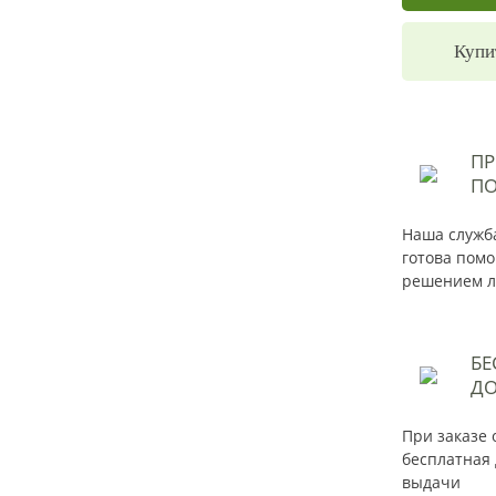
Купи
П
ПО
Наша служба
готова помо
решением л
БЕ
ДО
При заказе 
бесплатная 
выдачи