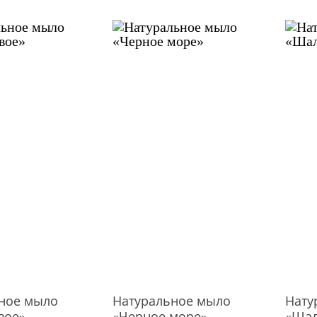
ное мыло
Натуральное мыло
Нату
вое»
«Черное море»
«Ша