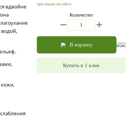
при заказе на сайте
ся вдвойне
 она
Количество
_
+
благоухание
 водой,
В корзину
ельеф.
вами,
Купить в 1 клик
 кожи,
асслабления