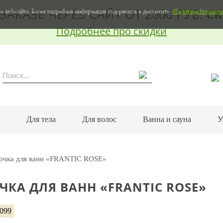
ЗАКАЗЕ ЧЕРЕЗ САЙТ ОТ 2000 РУБ.
СК
о веб-сайта. Более подробная информация содержится в документе
«Политика безопасн
Подробнее про скидки
м
Для тела
Для волос
Ванна и сауна
У
очка для ванн «FRANTIC ROSE»
КА ДЛЯ ВАНН «FRANTIC ROSE»
3099