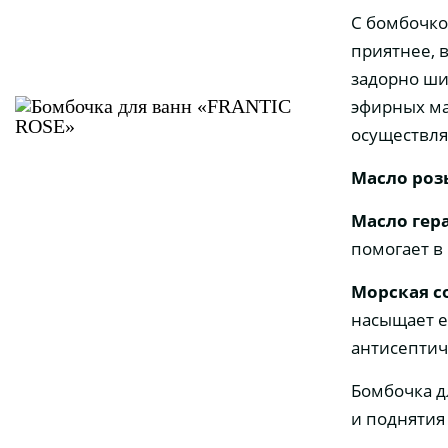
С бомбочко
приятнее, в
задорно ши
эфирных ма
осуществля
Масло ро
Масло гер
помогает в
Морская с
насыщает е
антисептич
Бомбочка дл
и поднятия