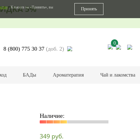
ИДКА 5%
ости»
. Кликнув на «Принять», вы
Принять
0
8 (800) 775 30 37
(доб. 2)
ход
БАДы
Ароматерапия
Чай и лакомства
Наличие:
349 руб.