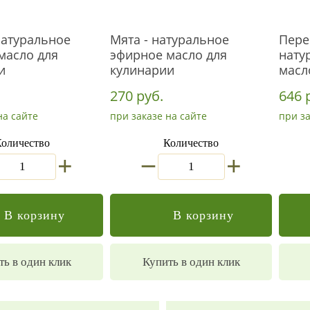
натуральное
Мята - натуральное
Пере
масло для
эфирное масло для
нату
и
кулинарии
масл
270 руб.
646 
на сайте
при заказе на сайте
при за
оличество
Количество
_
+
+
В корзину
В корзину
ть в один клик
Купить в один клик