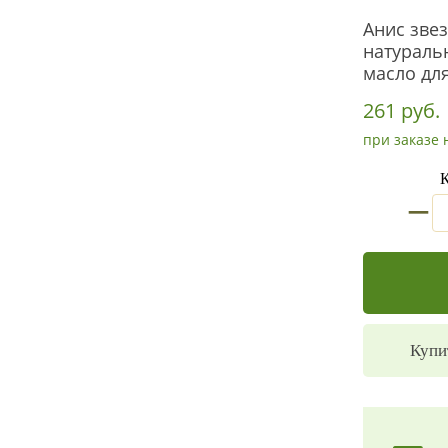
Анис звез
натураль
масло дл
261 руб.
при заказе 
К
_
Купи