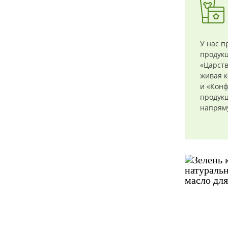
У нас п
продук
«Царств
живая к
и «Конф
продукц
напряму