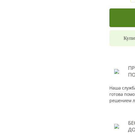
Купи
П
ПО
Наша служба
готова помо
решением л
БЕ
ДО