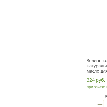
Зелень к
натураль
масло дл
324 руб.
при заказе 
К
_