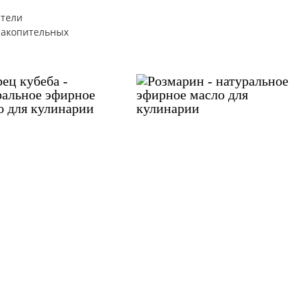
атели
накопительных