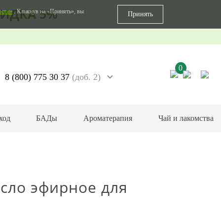
ИДКА 5%
ости»
. Кликнув на «Принять», вы
Принять
0
8 (800) 775 30 37
(доб. 2)
ход
БАДы
Ароматерапия
Чай и лакомства
сло эфирное для