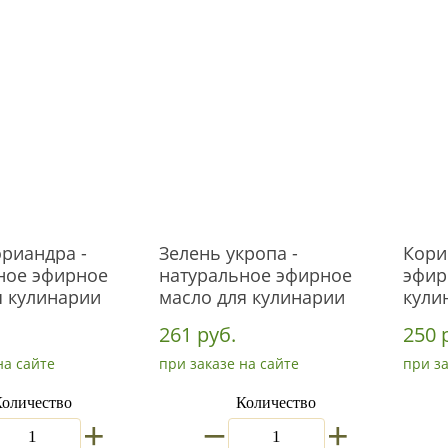
ориандра -
Зелень укропа -
Кори
ное эфирное
натуральное эфирное
эфир
я кулинарии
масло для кулинарии
кули
261 руб.
250 
на сайте
при заказе на сайте
при за
оличество
Количество
_
+
+