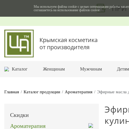
ПРИ 
Мы используем файлы cookie с целью оптимизации работы нашег
соглашаетесь на использование файлов cookie.
Крымская косметика
от производителя
Каталог
Женщинам
Мужчинам
Детя
Главная
Каталог продукции
Ароматерапия
Эфирные масла 
Эфир
Скидки
кули
Ароматерапия