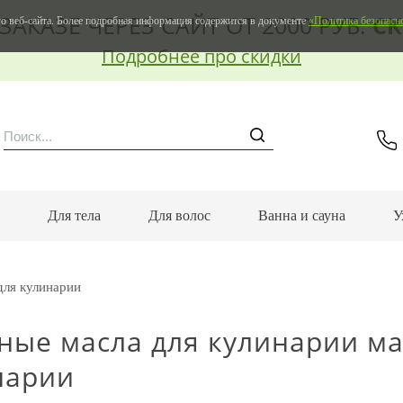
ЗАКАЗЕ ЧЕРЕЗ САЙТ ОТ 2000 РУБ.
СК
о веб-сайта. Более подробная информация содержится в документе
«Политика безопасн
Подробнее про скидки
м
Для тела
Для волос
Ванна и сауна
У
для кулинарии
ные масла для кулинарии ма
нарии