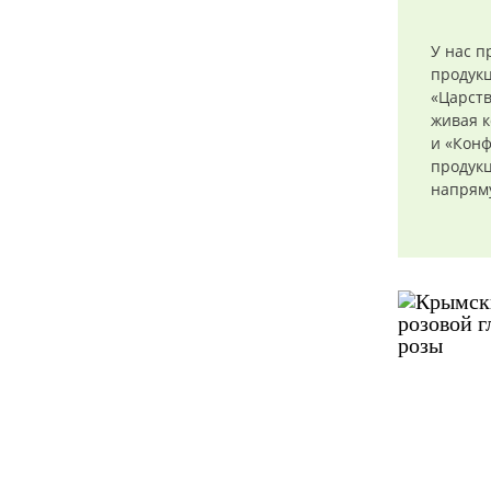
У нас п
продук
«Царств
живая к
и «Конф
продукц
напряму