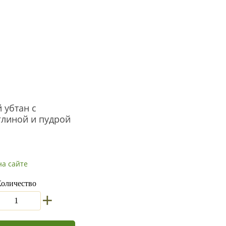
 убтан с
глиной и пудрой
на сайте
оличество
+