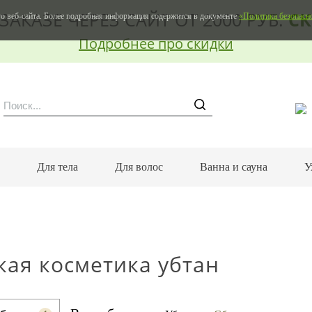
ЗАКАЗЕ ЧЕРЕЗ САЙТ ОТ 2000 РУБ.
СК
о веб-сайта. Более подробная информация содержится в документе
«Политика безопасн
Подробнее про скидки
м
Для тела
Для волос
Ванна и сауна
У
кая косметика убтан