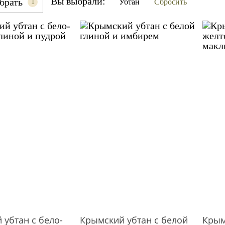
Вы выбрали:
брать
Убтан
Сбросить
1
 убтан с бело-
Крымский убтан с белой
Крым