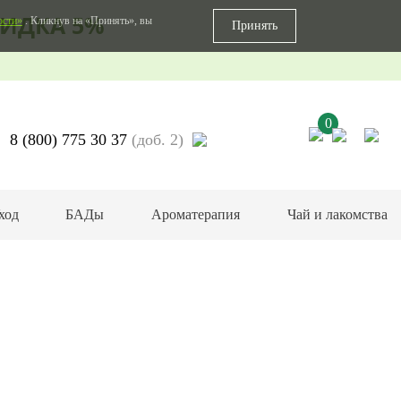
ИДКА 5%
ости»
. Кликнув на «Принять», вы
Принять
0
8 (800) 775 30 37
(доб. 2)
ход
БАДы
Ароматерапия
Чай и лакомства