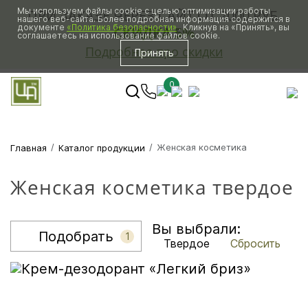
Мы используем файлы cookie с целью оптимизации работы
ПРИ ЗАКАЗЕ ЧЕРЕЗ САЙТ ОТ 2000 РУБ.
нашего веб-сайта. Более подробная информация содержится в
документе
«Политика безопасности»
. Кликнув на «Принять», вы
СКИДКА 5%
соглашаетесь на использование файлов cookie.
Подробнее про скидки
Принять
0
Женская косметика
Главная
Каталог продукции
Женская косметика твердое
Вы выбрали:
Подобрать
1
Твердое
Сбросить