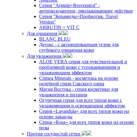
Серия "Arginin+Resveratrol" -
антиоксидантное, омолаживающее действие
Серия "Керамиды+Пробиотик. Travel
Version"
ARBUTIN + VIT C
Для очищения
BLANC BLEU
Детокс - с активированным углем для
глубокого очищения кожи
Для увлажнения
ALOE VERA серия для чувствительной и
проблемной кожи с успокаивающим и
увлажняющим эффектом
Crimea Minerals - косметика на основе
целебной грязи Сакского озера
Магия Востока - серия косметики для
увлажнения и питания
Огуречная серия для всех типов кожи с
увлажняющим и освежающим эффектом
Серия «Lavandula» для всех типов кожи на
основе лаванды
Серия «Rosa» для всех типов кожи на основе
розы
Против сосудистой сетки