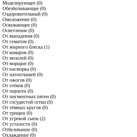
Моделирующее
(0)
Обезболивающее
(0)
Оздоровительный
(0)
Омоложение
(0)
Освежающее
(0)
Осветление
(0)
От выпадения
(0)
От гематом
(0)
От жирного блеска
(1)
От комаров
(0)
От мозолей
(0)
От морщин
(0)
От насморка
(0)
От натоптышей
(0)
От ожогов
(0)
От отёков
(0)
От перхоти
(0)
От пигментных пятен
(0)
От сосудистой сетки
(0)
От тёмных кругов
(0)
От трещин
(0)
От угревой сыпи
(2)
От усталости
(0)
Отбеливание
(0)
Охлаждение
(0)