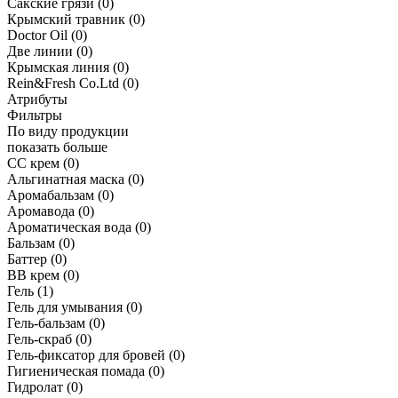
Сакские грязи
(0)
Крымский травник
(0)
Doctor Oil
(0)
Две линии
(0)
Крымская линия
(0)
Rein&Fresh Co.Ltd
(0)
Атрибуты
Фильтры
По виду продукции
показать больше
CC крем
(0)
Альгинатная маска
(0)
Аромабальзам
(0)
Аромавода
(0)
Ароматическая вода
(0)
Бальзам
(0)
Баттер
(0)
ВВ крем
(0)
Гель
(1)
Гель для умывания
(0)
Гель-бальзам
(0)
Гель-скраб
(0)
Гель-фиксатор для бровей
(0)
Гигиеническая помада
(0)
Гидролат
(0)