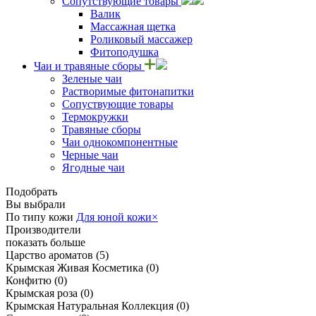
Сопутствующие товары
Валик
Массажная щетка
Роликовый массажер
Фитоподушка
Чаи и травяные сборы
Зеленые чаи
Растворимые фитонапитки
Сопуствующие товары
Термокружки
Травяные сборы
Чаи однокомпонентные
Черные чаи
Ягодные чаи
Подобрать
Вы выбрали
По типу кожи
Для юной кожи
×
Производители
показать больше
Царство ароматов
(5)
Крымская Живая Косметика
(0)
Конфитю
(0)
Крымская роза
(0)
Крымская Натуральная Коллекция
(0)