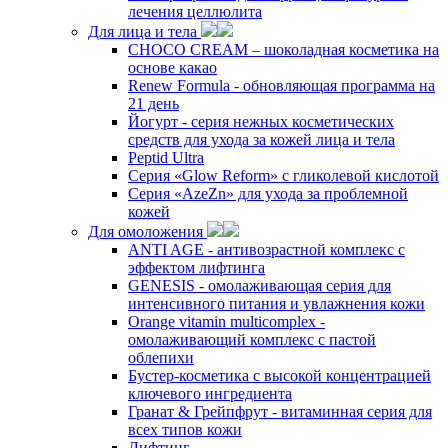
лечения целлюлита
Для лица и тела
CHOCO CREAM – шоколадная косметика на
основе какао
Renew Formula - обновляющая программа на
21 день
Йогурт - серия нежных косметических
средств для ухода за кожей лица и тела
Peptid Ultra
Cерия «Glow Reform» с гликолевой кислотой
Серия «AzeZn» для ухода за проблемной
кожей
Для омоложения
ANTI AGE - антивозрастной комплекс с
эффектом лифтинга
GENESIS - омолаживающая серия для
интенсивного питания и увлажнения кожи
Orange vitamin multicomplex -
омолаживающий комплекс с пастой
облепихи
Бустер-косметика с высокой концентрацией
ключевого ингредиента
Гранат & Грейпфрут - витаминная серия для
всех типов кожи
Лифтинг