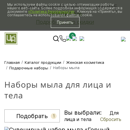
Мы используем файлы cookie с целью оптимизации работы
ПРИ ЗАКАЗЕ ЧЕРЕЗ САЙТ ОТ 2000 РУБ.
нашего веб-сайта. Более подробная информация содержится в
документе
«Политика безопасности»
. Кликнув на «Принять», вы
СКИДКА 5%
соглашаетесь на использование файлов cookie.
Подробнее про скидки
Принять
0
Главная
Каталог продукции
Женская косметика
Наборы мыла
Подарочные наборы
Наборы мыла для лица и
тела
Вы выбрали:
Для
Подобрать
1
лица и тела
Сбросить