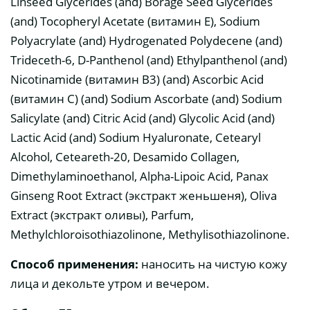
Linseed Glycerides (and) Borage Seed Glycerides
(and) Tocopheryl Acetate (витамин E), Sodium
Polyacrylate (and) Hydrogenated Polydecene (and)
Trideceth-6, D-Panthenol (and) Ethylpanthenol (and)
Nicotinamide (витамин В3) (and) Ascorbic Acid
(витамин C) (and) Sodium Ascorbate (and) Sodium
Salicylate (and) Citric Acid (and) Glycolic Acid (and)
Lactic Acid (and) Sodium Hyaluronate, Cetearyl
Alcohol, Ceteareth-20, Desamido Collagen,
Dimethylaminoethanol, Alpha-Lipoic Acid, Panax
Ginseng Root Extract (экстракт женьшеня), Oliva
Extract (экстракт оливы), Parfum,
Methylchloroisothiazolinone, Methylisothiazolinone.
Способ применения:
наносить на чистую кожу
лица и декольте утром и вечером.