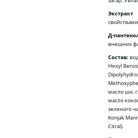
загар. Увл
Экстракт
свойствами
Д-пантенол
внешних фа
Состав:
вод
Hexyl Benzoa
Dipolyhydrox
Methoxypheny
масло ши, 
масло коко
зеленого ча
Konjak Manna
Citral).