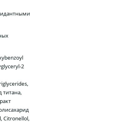
идантными
ных
xybenzoyl
glyceryl-2
iglycerides,
 титана,
ракт
полисахарид
Citronellol,