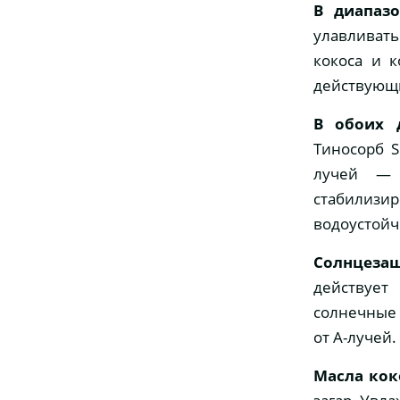
В диапаз
улавливат
кокоса и к
действующи
В обоих 
Тиносорб S
лучей — 
стабилизир
водоустойч
Солнцеза
действует
солнечные 
от А-лучей.
Масла кок