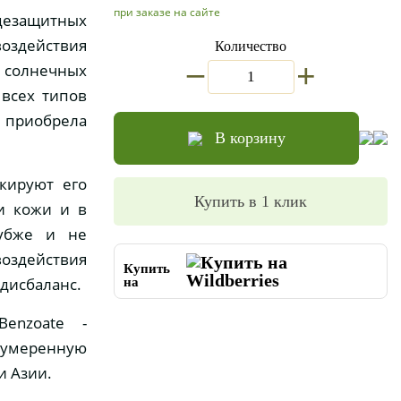
при заказе на сайте
езащитных
оздействия
Количество
_
+
 солнечных
 всех типов
е приобрела
В корзину
кируют его
Купить в 1 клик
и кожи и в
лубже и не
воздействия
Купить
дисбаланс.
на
Benzoate -
 умеренную
и Азии.