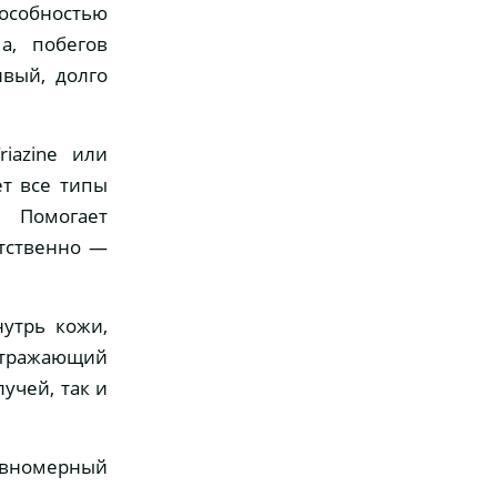
пособностью
а, побегов
ивый, долго
Triazine или
ет все типы
 Помогает
етственно —
утрь кожи,
отражающий
учей, так и
равномерный