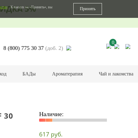
ИДКА 5%
ости»
. Кликнув на «Принять», вы
Принять
0
8 (800) 775 30 37
(доб. 2)
ход
БАДы
Ароматерапия
Чай и лакомства
 30
Наличие:
617 руб.