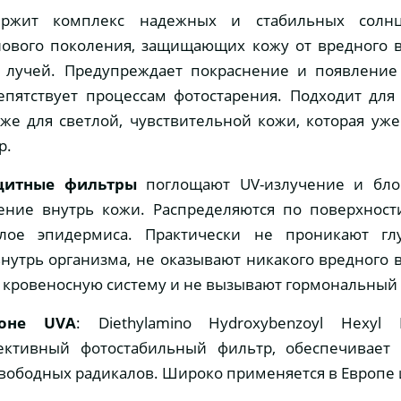
ержит комплекс надежных и стабильных солнц
нового поколения, защищающих кожу от вредного в
 лучей. Предупреждает покраснение и появление
епятствует процессам фотостарения. Подходит для
кже для светлой, чувствительной кожи, которая уж
р.
щитные фильтры
поглощают UV-излучение и бло
ение внутрь кожи. Распределяются по поверхност
лое эпидермиса. Практически не проникают г
нутрь организма, не оказывают никакого вредного 
и кровеносную систему и не вызывают гормональный 
оне UVA
: Diethylamino Hydroxybenzoyl Hexyl 
ективный фотостабильный фильтр, обеспечивает
свободных радикалов. Широко применяется в Европе 