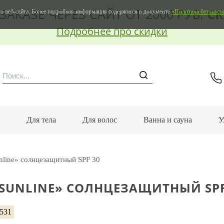
ЗАКАЗЕ ЧЕРЕЗ САЙТ ОТ 2000 РУБ.
СК
о веб-сайта. Более подробная информация содержится в документе
«Политика безопасн
Подробнее про скидки
м
Для тела
Для волос
Ванна и сауна
У
nline» солнцезащитный SPF 30
«SUNLINE» СОЛНЦЕЗАЩИТНЫЙ SPF
3531