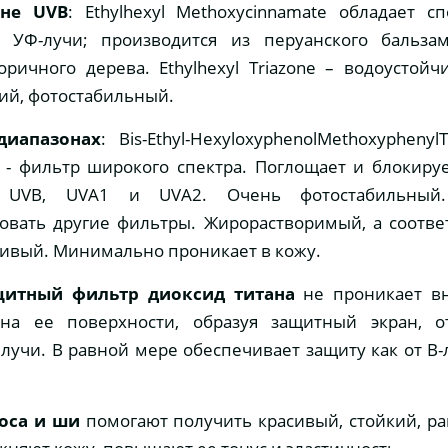
оне UVВ
: Ethylhexyl Methoxycinnamate обладает с
ь УФ-лучи; производится из перуанского бальзам
оричного дерева. Ethylhexyl Triazone – водоустойч
й, фотостабильный.
диапазонах
: Bis-Ethyl-HexyloxyphenolMethoxyphenyl
 - фильтр широкого спектра. Поглощает и блокиру
UVB, UVA1 и UVA2. Очень фотостабильный.
овать другие фильтры. Жирорастворимый, а соотв
ивый. Минимально проникает в кожу.
щитный фильтр диоксид титана
не проникает вн
 на ее поверхности, образуя защитный экран, 
лучи. В равной мере обеспечивает защиту как от В-л
оса и ши
помогают получить красивый, стойкий, 