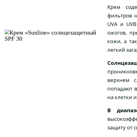
Крем сод
фильтров 
UVA и UVB
ожогов, пр
кожи, а та
легкий зага
Солнцеза
проникнов
верхнем с
попадают в
на клетки 
В диапаз
высокоэфф
защиту от 