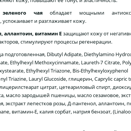
ажняют кожу, повышают ее тонус и эластичность.
 зеленого чая
обладает мощными антиокс
, успокаивает и разглаживает кожу.
, аллантоин, витамин Е
защищают кожу от негатив
кторов, стимулируют процессы регенерации.
а подготовленная, Dibutyl Adipate, Diethylamino Hydro
te, Ethylhexyl Methoxycinnamate, Laureth-7 Citrate, Poly
ystearate, Ethylhexyl Triazone, Bis-Ethylhexyloxyphenol
l Triazine, Lauryl Glucoside, глицерин, Caprylic capric tr
глицерилстеарат цитрат, цетеариловый спирт, диоксид
са, масло зародышей пшеницы, масло сезамовое, экст
я, экстракт лепестков розы, Д-пантенол, аллантоин, 
ne, витамин-Е, калия сорбат, натрия бензоат, (Linalool, 