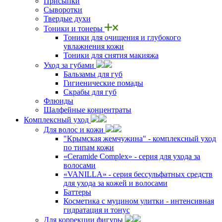
Присыпки
Сыворотки
Твердые духи
Тоники и тонеры
Тоники для очищения и глубокого
увлажнения кожи
Тоники для снятия макияжа
Уход за губами
Бальзамы для губ
Гигиенические помады
Скрабы для губ
Флюиды
Шалфейные концентраты
Комплексный уход
Для волос и кожи
"Крымская жемчужина" - комплексный уход
по типам кожи
«Ceramide Complex» - серия для ухода за
волосами
«VANILLA» - серия бессульфатных средств
для ухода за кожей и волосами
Баттеры
Косметика с муцином улитки - интенсивная
гидратация и тонус
Для коррекции фигуры