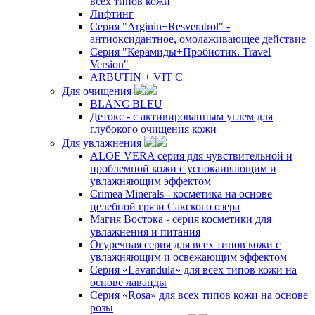
всех типов кожи
Лифтинг
Серия "Arginin+Resveratrol" -
антиоксидантное, омолаживающее действие
Серия "Керамиды+Пробиотик. Travel
Version"
ARBUTIN + VIT C
Для очищения
BLANC BLEU
Детокс - с активированным углем для
глубокого очищения кожи
Для увлажнения
ALOE VERA серия для чувствительной и
проблемной кожи с успокаивающим и
увлажняющим эффектом
Crimea Minerals - косметика на основе
целебной грязи Сакского озера
Магия Востока - серия косметики для
увлажнения и питания
Огуречная серия для всех типов кожи с
увлажняющим и освежающим эффектом
Серия «Lavandula» для всех типов кожи на
основе лаванды
Серия «Rosa» для всех типов кожи на основе
розы