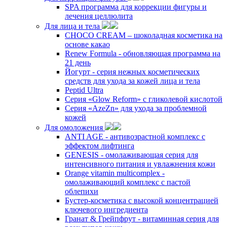
SPA программа для коррекции фигуры и
лечения целлюлита
Для лица и тела
CHOCO CREAM – шоколадная косметика на
основе какао
Renew Formula - обновляющая программа на
21 день
Йогурт - серия нежных косметических
средств для ухода за кожей лица и тела
Peptid Ultra
Cерия «Glow Reform» с гликолевой кислотой
Серия «AzeZn» для ухода за проблемной
кожей
Для омоложения
ANTI AGE - антивозрастной комплекс с
эффектом лифтинга
GENESIS - омолаживающая серия для
интенсивного питания и увлажнения кожи
Orange vitamin multicomplex -
омолаживающий комплекс с пастой
облепихи
Бустер-косметика с высокой концентрацией
ключевого ингредиента
Гранат & Грейпфрут - витаминная серия для