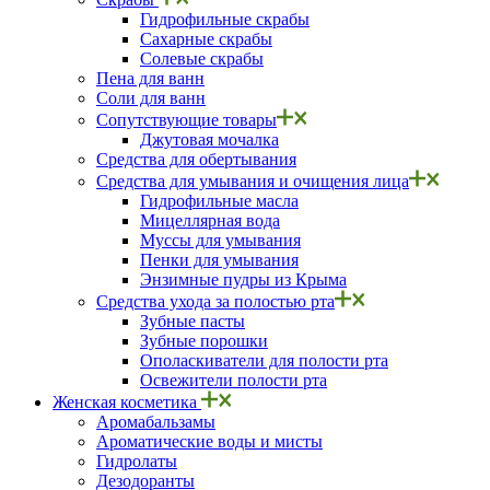
Гидрофильные скрабы
Сахарные скрабы
Солевые скрабы
Пена для ванн
Соли для ванн
Сопутствующие товары
Джутовая мочалка
Средства для обертывания
Средства для умывания и очищения лица
Гидрофильные масла
Мицеллярная вода
Муссы для умывания
Пенки для умывания
Энзимные пудры из Крыма
Средства ухода за полостью рта
Зубные пасты
Зубные порошки
Ополаскиватели для полости рта
Освежители полости рта
Женская косметика
Аромабальзамы
Ароматические воды и мисты
Гидролаты
Дезодоранты