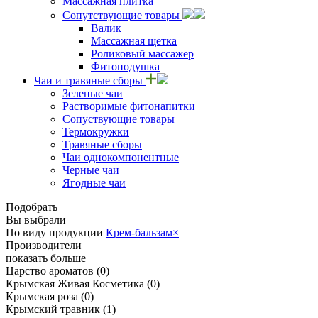
Массажная плитка
Сопутствующие товары
Валик
Массажная щетка
Роликовый массажер
Фитоподушка
Чаи и травяные сборы
Зеленые чаи
Растворимые фитонапитки
Сопуствующие товары
Термокружки
Травяные сборы
Чаи однокомпонентные
Черные чаи
Ягодные чаи
Подобрать
Вы выбрали
По виду продукции
Крем-бальзам
×
Производители
показать больше
Царство ароматов
(0)
Крымская Живая Косметика
(0)
Крымская роза
(0)
Крымский травник
(1)