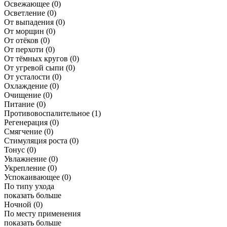
Освежающее
(0)
Осветление
(0)
От выпадения
(0)
От морщин
(0)
От отёков
(0)
От перхоти
(0)
От тёмных кругов
(0)
От угревой сыпи
(0)
От усталости
(0)
Охлаждение
(0)
Очищение
(0)
Питание
(0)
Противовоспалительное
(1)
Регенерация
(0)
Смягчение
(0)
Стимуляция роста
(0)
Тонус
(0)
Увлажнение
(0)
Укрепление
(0)
Успокаивающее
(0)
По типу ухода
показать больше
Ночной
(0)
По месту применения
показать больше