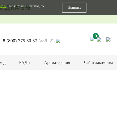
ИДКА 5%
ости»
. Кликнув на «Принять», вы
Принять
0
8 (800) 775 30 37
(доб. 2)
ход
БАДы
Ароматерапия
Чай и лакомства