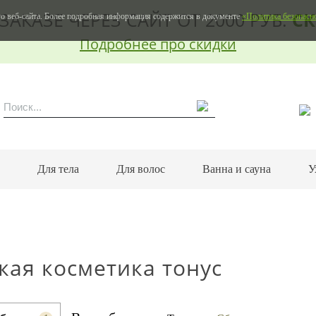
ЗАКАЗЕ ЧЕРЕЗ САЙТ ОТ 2000 РУБ.
СК
о веб-сайта. Более подробная информация содержится в документе
«Политика безопасн
Подробнее про скидки
м
Для тела
Для волос
Ванна и сауна
У
кая косметика тонус