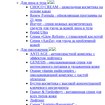
Для лица и тела
CHOCO CREAM – шоколадная косметика на
основе какао
Renew Formula - обновляющая программа на
21 день
Йогурт - серия нежных косметических
средств для ухода за кожей лица и тела
Peptid Ultra
Cерия «Glow Reform» с гликолевой кислотой
Серия «AzeZn» для ухода за проблемной
кожей
Для омоложения
ANTI AGE - антивозрастной комплекс с
эффектом лифтинга
GENESIS - омолаживающая серия для
интенсивного питания и увлажнения кожи
Orange vitamin multicomplex -
омолаживающий комплекс с пастой
облепихи
Бустер-косметика с высокой концентрацией
ключевого ингредиента
Гранат & Грейпфрут - витаминная серия для
всех типов кожи
Лифтинг
Серия "Arginin+Resveratrol" -