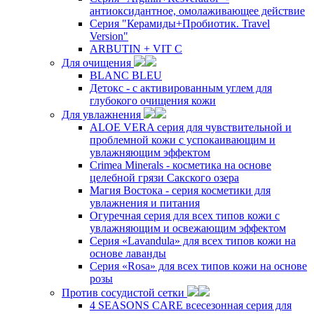
антиоксидантное, омолаживающее действие
Серия "Керамиды+Пробиотик. Travel
Version"
ARBUTIN + VIT C
Для очищения
BLANC BLEU
Детокс - с активированным углем для
глубокого очищения кожи
Для увлажнения
ALOE VERA серия для чувствительной и
проблемной кожи с успокаивающим и
увлажняющим эффектом
Crimea Minerals - косметика на основе
целебной грязи Сакского озера
Магия Востока - серия косметики для
увлажнения и питания
Огуречная серия для всех типов кожи с
увлажняющим и освежающим эффектом
Серия «Lavandula» для всех типов кожи на
основе лаванды
Серия «Rosa» для всех типов кожи на основе
розы
Против сосудистой сетки
4 SEASONS CARE всесезонная серия для