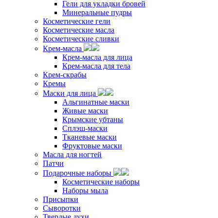
Гели для укладки бровей
Минеральные пудры
Косметические гели
Косметические масла
Косметические сливки
Крем-масла
Крем-масла для лица
Крем-масла для тела
Крем-скрабы
Кремы
Маски для лица
Альгинатные маски
Живые маски
Крымские убтаны
Сплэш-маски
Тканевые маски
Фруктовые маски
Масла для ногтей
Патчи
Подарочные наборы
Косметические наборы
Наборы мыла
Присыпки
Сыворотки
Твердые духи