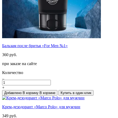
Бальзам после бритья «For Men №1»
360 руб.
при заказе на сайте
Количество
_
+
Добавлено
В корзину
В корзине
Купить в один клик
Крем-дезодорант «Marco Polo» для мужчин
349 руб.