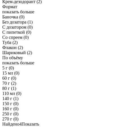
Крем-дезодорант
(2)
Формат
показать больше
Баночка
(0)
Без дозатора
(1)
С дозатором
(0)
С пипеткой
(0)
Со спреем
(0)
Туба
(2)
Флакон
(2)
Шариковый
(2)
По объёму
показать больше
5 г
(0)
15 мл
(0)
60 г
(0)
70 г
(2)
80 г
(1)
110 мл
(0)
140 г
(1)
150 г
(0)
160 г
(0)
250 г
(0)
270 г
(0)
Найдено
4
Показать