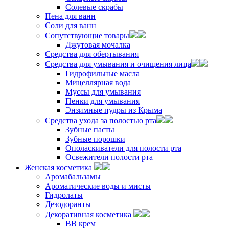
Солевые скрабы
Пена для ванн
Соли для ванн
Сопутствующие товары
Джутовая мочалка
Средства для обертывания
Средства для умывания и очищения лица
Гидрофильные масла
Мицеллярная вода
Муссы для умывания
Пенки для умывания
Энзимные пудры из Крыма
Средства ухода за полостью рта
Зубные пасты
Зубные порошки
Ополаскиватели для полости рта
Освежители полости рта
Женская косметика
Аромабальзамы
Ароматические воды и мисты
Гидролаты
Дезодоранты
Декоративная косметика
ВВ крем