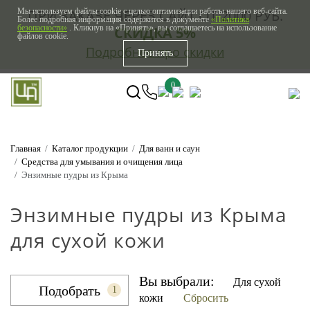
Мы используем файлы cookie с целью оптимизации работы нашего веб-сайта.
ПРИ ЗАКАЗЕ ЧЕРЕЗ САЙТ ОТ 2000 РУБ.
Более подробная информация содержится в документе
«Политика
безопасности»
. Кликнув на «Принять», вы соглашаетесь на использование
СКИДКА 5%
файлов cookie.
Подробнее про скидки
Принять
0
Главная
Каталог продукции
Для ванн и саун
Средства для умывания и очищения лица
Энзимные пудры из Крыма
Энзимные пудры из Крыма
для сухой кожи
Вы выбрали:
Для сухой
Подобрать
1
кожи
Сбросить