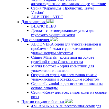
антиоксидантное, омолаживающее действие
Серия "Керамиды+Пробиотик. Travel
Version"
ARBUTIN + VIT C
Для очищения
BLANC BLEU
Детокс - с активированным углем для
глубокого очищения кожи
Для увлажнения
ALOE VERA серия для чувствительной и
проблемной кожи с успокаивающим и
увлажняющим эффектом
Crimea Minerals - косметика на основе
целебной грязи Сакского озера
Магия Востока - серия косметики для
увлажнения и питания
Огуречная серия для всех типов кожи с
увлажняющим и освежающим эффектом
Серия «Lavandula» для всех типов кожи на
основе лаванды
Серия «Rosa» для всех типов кожи на основе
розы
Против сосудистой сетки
4 SEASONS CARE всесезонная серия для