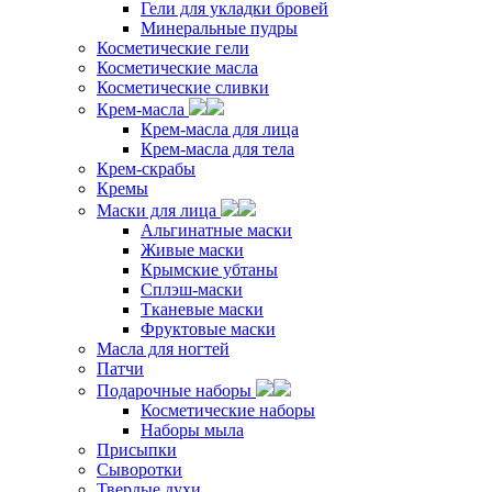
Гели для укладки бровей
Минеральные пудры
Косметические гели
Косметические масла
Косметические сливки
Крем-масла
Крем-масла для лица
Крем-масла для тела
Крем-скрабы
Кремы
Маски для лица
Альгинатные маски
Живые маски
Крымские убтаны
Сплэш-маски
Тканевые маски
Фруктовые маски
Масла для ногтей
Патчи
Подарочные наборы
Косметические наборы
Наборы мыла
Присыпки
Сыворотки
Твердые духи