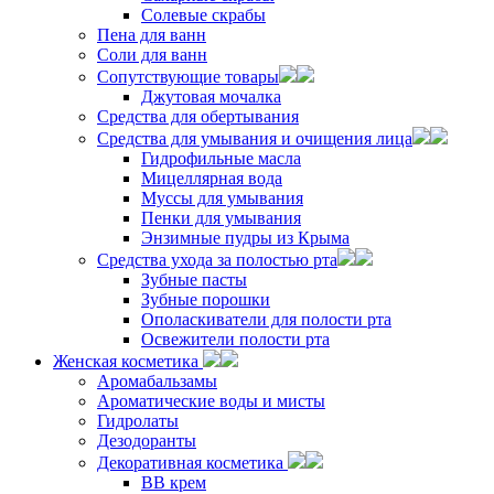
Солевые скрабы
Пена для ванн
Соли для ванн
Сопутствующие товары
Джутовая мочалка
Средства для обертывания
Средства для умывания и очищения лица
Гидрофильные масла
Мицеллярная вода
Муссы для умывания
Пенки для умывания
Энзимные пудры из Крыма
Средства ухода за полостью рта
Зубные пасты
Зубные порошки
Ополаскиватели для полости рта
Освежители полости рта
Женская косметика
Аромабальзамы
Ароматические воды и мисты
Гидролаты
Дезодоранты
Декоративная косметика
ВВ крем