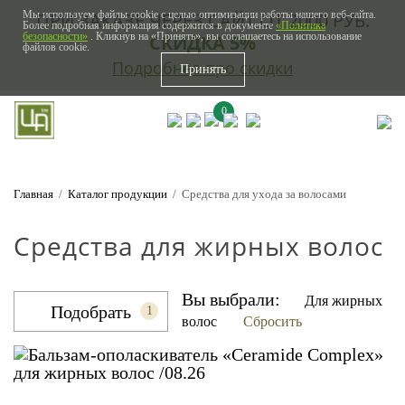
Мы используем файлы cookie с целью оптимизации работы нашего веб-сайта.
ПРИ ЗАКАЗЕ ЧЕРЕЗ САЙТ ОТ 2000 РУБ.
Более подробная информация содержится в документе
«Политика
безопасности»
. Кликнув на «Принять», вы соглашаетесь на использование
СКИДКА 5%
файлов cookie.
Подробнее про скидки
Принять
0
Главная
Каталог продукции
Средства для ухода за волосами
Средства для жирных волос
Вы выбрали:
Для жирных
Подобрать
1
волос
Сбросить