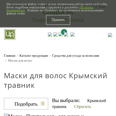
Мы используем файлы cookie с целью оптимизации работы нашего веб-сайта.
ПРИ ЗАКАЗЕ ЧЕРЕЗ САЙТ ОТ 2000 РУБ.
Более подробная информация содержится в документе
«Политика
безопасности»
. Кликнув на «Принять», вы соглашаетесь на использование
СКИДКА 5%
файлов cookie.
Подробнее про скидки
Принять
0
Главная
Каталог продукции
Средства для ухода за волосами
Маски для волос
Маски для волос Крымский
травник
Вы выбрали:
Крымский
Подобрать
1
травник
Сбросить