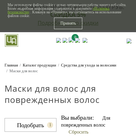
Мы используем файлы cookie с целью оптимизации работы нашего веб-сайта.
ПРИ ЗАКАЗЕ ЧЕРЕЗ САЙТ ОТ 2000 РУБ.
Более подробная информация содержится в документе
«Политика
безопасности»
. Кликнув на «Принять», вы соглашаетесь на использование
СКИДКА 5%
файлов cookie.
Подробнее про скидки
Принять
0
Главная
Каталог продукции
Средства для ухода за волосами
Маски для волос
Маски для волос для
поврежденных волос
Вы выбрали:
Для
Подобрать
поврежденных волос
1
Сбросить