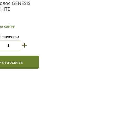
олос GENESIS
HITE
на сайте
оличество
+
Уведомить