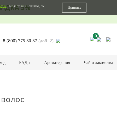
ИДКА 5%
ости»
. Кликнув на «Принять», вы
Принять
0
8 (800) 775 30 37
(доб. 2)
ход
БАДы
Ароматерапия
Чай и лакомства
 волос