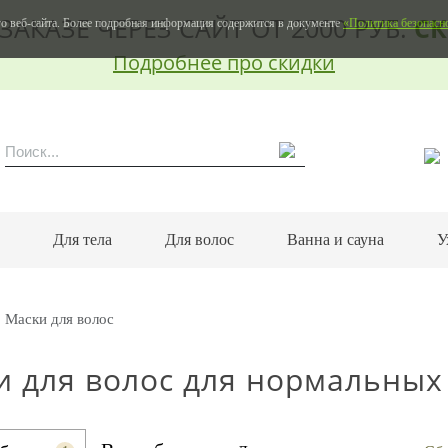
ЗАКАЗЕ ЧЕРЕЗ САЙТ ОТ 2000 РУБ.
СК
о веб-сайта. Более подробная информация содержится в документе
«Политика безопасн
Подробнее про скидки
м
Для тела
Для волос
Ванна и сауна
У
Маски для волос
и для волос для нормальных