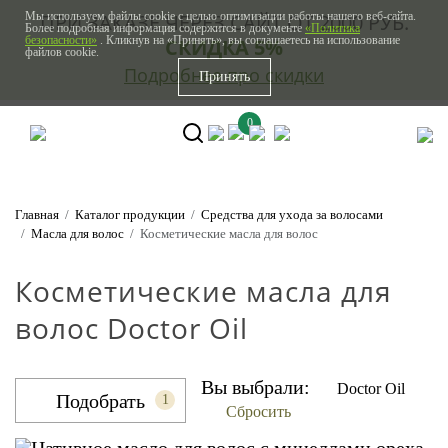
Мы используем файлы cookie с целью оптимизации работы нашего веб-сайта.
ПРИ ЗАКАЗЕ ЧЕРЕЗ САЙТ ОТ 2000 РУБ.
Более подробная информация содержится в документе
«Политика
безопасности»
. Кликнув на «Принять», вы соглашаетесь на использование
СКИДКА 5%
файлов cookie.
Подробнее про скидки
Принять
0
Главная
Каталог продукции
Средства для ухода за волосами
Масла для волос
Косметические масла для волос
Косметические масла для
волос Doctor Oil
Вы выбрали:
Doctor Oil
Подобрать
1
Сбросить