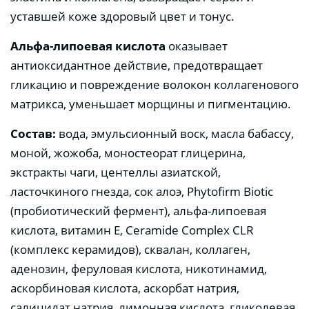
уставшей коже здоровый цвет и тонус.
Альфа-липоевая кислота
оказывает
антиоксидантное действие, предотвращает
гликацию и повреждение волокон коллагенового
матрикса, уменьшает морщины и пигментацию.
Состав:
вода, эмульсионный воск, масла бабассу,
моной, жожоба, моностеорат глицерина,
экстракты чаги, центеллы азиатской,
ласточкиного гнезда, сок алоэ, Phytofirm Biotic
(пробиотический фермент), альфа-липоевая
кислота, витамин Е, Ceramide Complex CLR
(комплекс керамидов), сквалан, коллаген,
аденозин, феруловая кислота, никотинамид,
аскорбиновая кислота, аскорбат натрия,
салицилат натрия, лимонная кислота, гликолевая