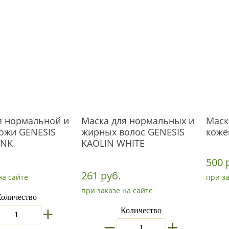
я нормальной и
Маска для нормальных и
Маск
ожи GENESIS
жирных волос GENESIS
коже
INK
KAOLIN WHITE
500 
261 руб.
на сайте
при за
при заказе на сайте
оличество
+
Количество
_
+