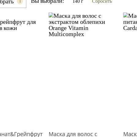
Вы выбрали:
брать
140 г
Сбросить
1
анат&Грейпфрут
Маска для волос с
Маск