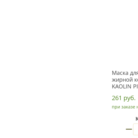
Маска дл
жирной к
KAOLIN P
261 руб.
при заказе 
К
_