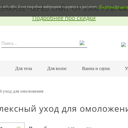
ЗАКАЗЕ ЧЕРЕЗ САЙТ ОТ 2000 РУБ.
СК
о веб-сайта. Более подробная информация содержится в документе
«Политика безопасн
Подробнее про скидки
м
Для тела
Для волос
Ванна и сауна
У
й уход для омоложения
лексный уход для омоложени