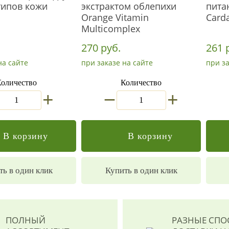
типов кожи
экстрактом облепихи
пита
Orange Vitamin
Card
Multicomplex
270 руб.
261 
на сайте
при заказе на сайте
при за
оличество
Количество
_
+
+
В корзину
В корзину
ть в один клик
Купить в один клик
ПОЛНЫЙ
РАЗНЫЕ СП