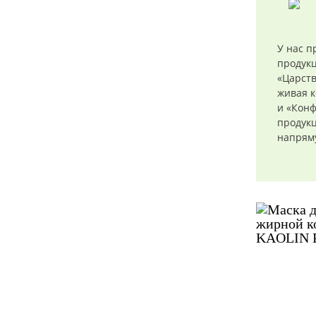
У нас п
продук
«Царств
живая к
и «Конф
продукц
напряму