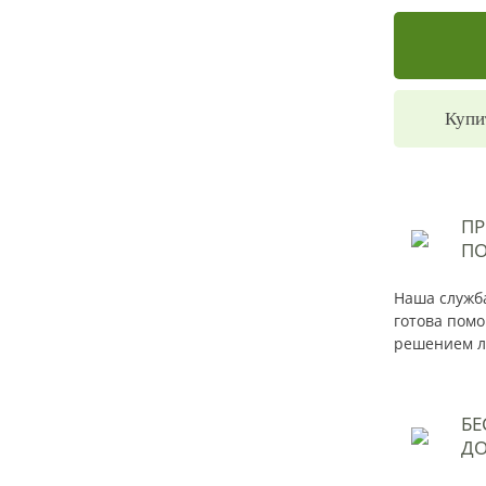
Купи
П
ПО
Наша служба
готова помо
решением л
БЕ
ДО