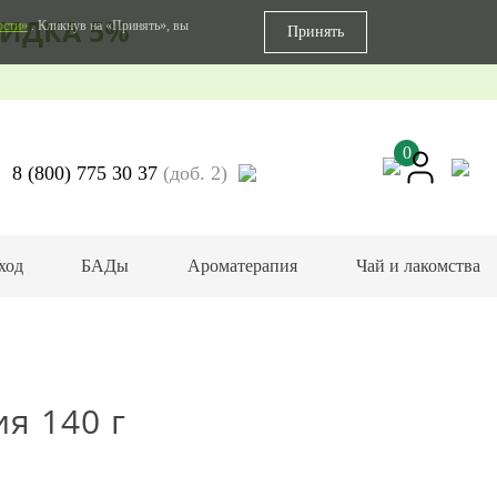
ИДКА 5%
ости»
. Кликнув на «Принять», вы
Принять
0
8 (800) 775 30 37
(доб. 2)
ход
БАДы
Ароматерапия
Чай и лакомства
я 140 г