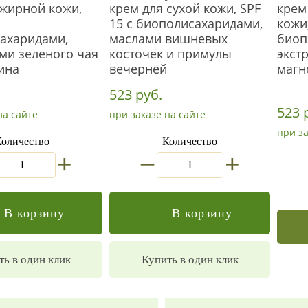
 жирной кожи,
крем для сухой кожи, SPF
крем
15 с биополисахаридами,
кожи,
ахаридами,
маслами вишневых
биоп
ами зеленого чая
косточек и примулы
экст
ина
вечерней
магн
523 руб.
523 
на сайте
при заказе на сайте
при за
оличество
Количество
_
+
+
В корзину
В корзину
ть в один клик
Купить в один клик