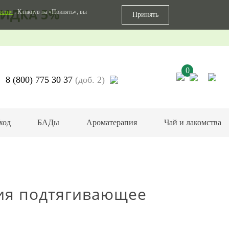
ИДКА 5%
ости»
. Кликнув на «Принять», вы
Принять
0
8 (800) 775 30 37
(доб. 2)
ход
БАДы
Ароматерапия
Чай и лакомства
ия подтягивающее