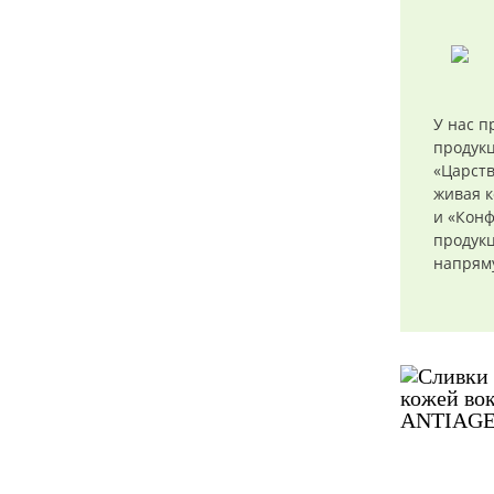
У нас п
продук
«Царств
живая к
и «Конф
продукц
напряму