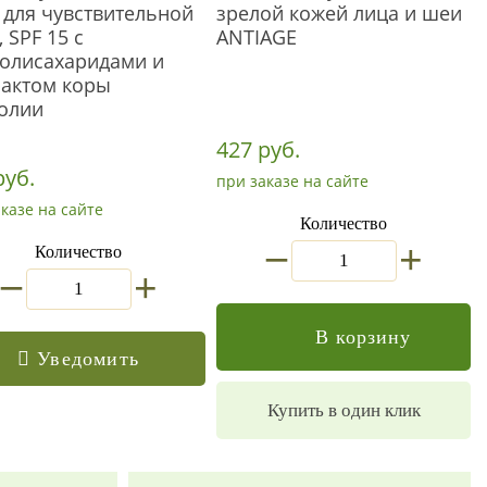
 для чувствительной
зрелой кожей лица и шеи
 SPF 15 с
ANTIAGE
олисахаридами и
рактом коры
олии
427 руб.
руб.
при заказе на сайте
казе на сайте
Количество
_
+
Количество
_
+
В корзину
Уведомить
Купить в один клик