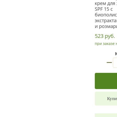
крем для
SPF 15 с
биополис
экстракт
и розмар
523 руб.
при заказе 
К
_
Купи