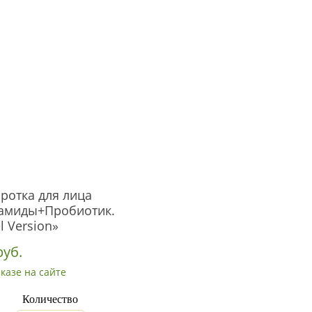
ротка для лица
амиды+Пробиотик.
l Version»
руб.
казе на сайте
Количество
_