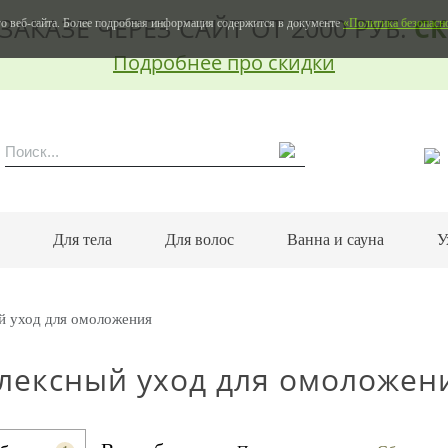
ЗАКАЗЕ ЧЕРЕЗ САЙТ ОТ 2000 РУБ.
СК
о веб-сайта. Более подробная информация содержится в документе
«Политика безопасн
Подробнее про скидки
м
Для тела
Для волос
Ванна и сауна
У
й уход для омоложения
лексный уход для омоложен