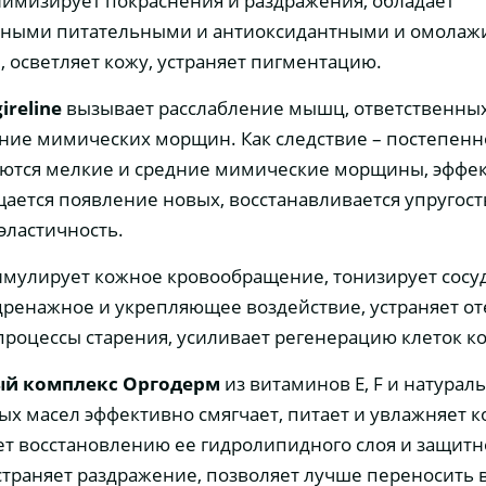
имизирует покраснения и раздражения, обладает
ьными питательными и антиоксидантными и омола
, осветляет кожу, устраняет пигментацию.
ireline
вызывает расслабление мышц, ответственных
ие мимических морщин. Как следствие – постепенн
ются мелкие и средние мимические морщины, эффе
ается появление новых, восстанавливается упругост
эластичность.
имулирует кожное кровообращение, тонизирует сосу
дренажное и укрепляющее воздействие, устраняет от
процессы старения, усиливает регенерацию клеток к
й комплекс Оргодерм
из витаминов Е, F и натурал
ых масел эффективно смягчает, питает и увлажняет к
ет восстановлению ее гидролипидного слоя и защит
страняет раздражение, позволяет лучше переносить