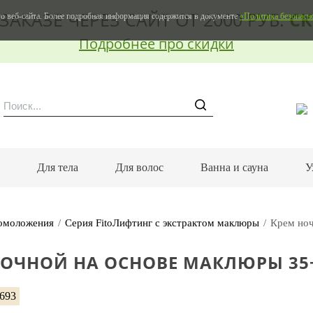
ЗАКАЗЕ ЧЕРЕЗ САЙТ ОТ 2000 РУБ.
СК
о веб-сайта. Более подробная информация содержится в документе
«Политика безопасн
Подробнее про скидки
м
Для тела
Для волос
Ванна и сауна
У
 омоложения
Серия FitoЛифтинг с экстрактом маклюры
Крем ноч
НОЧНОЙ НА ОСНОВЕ МАКЛЮРЫ 35
5693