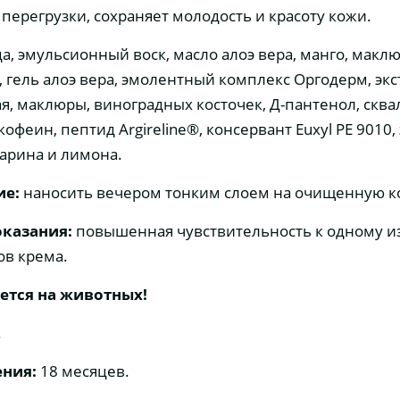
 перегрузки, сохраняет молодость и красоту кожи.
а, эмульсионный воск, масло алоэ вера, манго, макл
 гель алоэ вера, эмолентный комплекс Оргодерм, экс
ая, маклюры, виноградных косточек, Д-пантенол, сква
кофеин, пептид Argireline®, консервант Euxyl PE 9010
арина и лимона.
ие:
наносить вечером тонким слоем на очищенную к
казания:
повышенная чувствительность к одному и
в крема.
уется на животных!
.
ения:
18 месяцев.