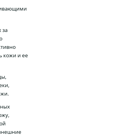
живающими
 за
о
ктивно
ь кожи и ее
ды,
еки,
ожи.
ьных
ожу,
ной
 внешние