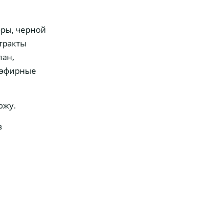
юры, черной
тракты
лан,
, эфирные
ожу.
з