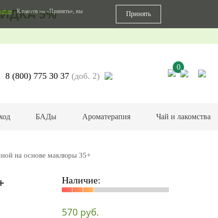
ИДКА 5%
ости»
. Кликнув на «Принять», вы
Принять
0
8 (800) 775 30 37
(доб. 2)
ход
БАДы
Ароматерапия
Чай и лакомства
ной на основе маклюры 35+
+
Наличие:
570 руб.