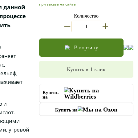
при заказе на сайте
и данной
 процессе
Количество
_
+
вить
м
В корзину
раняет
с,
Купить в 1 клик
рельеф,
глаживает
Купить
на
о и
Купить на
ислот.
вающими
ми, угревой