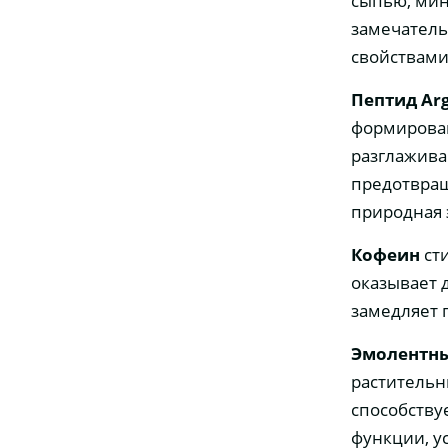
сыпью, мин
замечател
свойствами
Пептид Arg
формирован
разглажива
предотвращ
природная 
Кофеин
ст
оказывает 
замедляет 
Эмолентны
растительн
способству
функции, у