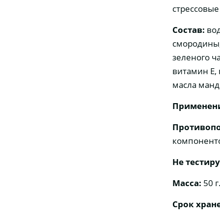
стрессовые
Состав:
вод
смородины,
зеленого ч
витамин Е, 
масла манд
Применен
Противопо
компоненто
Не тестир
Масса:
50 г
Срок хран