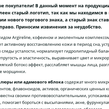
е покупатели! В данный момент на продукци
леен старый логотип, так как мы находимся в
ии нового торгового знака, а старый знак ста
право. Приносим извинения за неудобство.
тидом Argireline, кофеином и эмолентным комплексо
ет активному восстановлению кожи в период сна, уст
и следы усталости, нормализует гидролипидный балан
пругость и эластичность, выравнивает цвет и микро
мягкий ботокс-эффект, расслабляет мышцы лица, раз
е морщинки.
люры или адамового яблока
содержат много микр
нтов, флавоноидов, активов, органических ценных к
звестна своими противовоспалительными, успокаи
, помогает бороться с высыпаниями, акне, фурункула