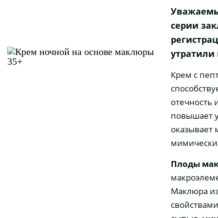
Уважаемы
серии зак
регистрац
утратили 
Крем с пеп
способству
отечность 
повышает у
оказывает 
мимически
Плоды мак
макроэлеме
Маклюра и
свойствами