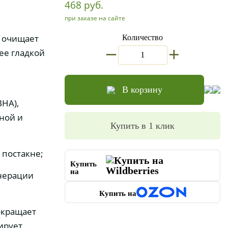
468 руб.
при заказе на сайте
о очищает
Количество
_
+
ее гладкой
В корзину
BHA),
ной и
Купить в 1 клик
 постакне;
Купить
на
енерации
Купить на
окращает
ирует