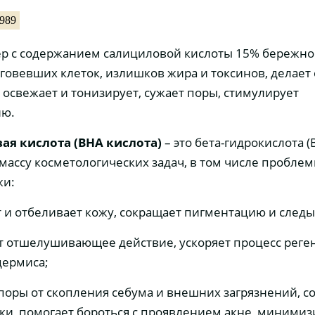
8989
ер с содержанием салициловой кислоты 15% бережн
оговевших клеток, излишков жира и токсинов, делает 
 освежает и тонизирует, сужает поры, стимулирует
ию.
ая кислота (ВНА кислота)
– это бета-гидрокислота (
ассу косметологических задач, в том числе проблем
жи:
т и отбеливает кожу, сокращает пигментацию и следы
т отшелушивающее действие, ускоряет процесс рег
дермиса;
поры от скопления себума и внешних загрязнений, с
ки, помогает бороться с проявлением акне, минимиз