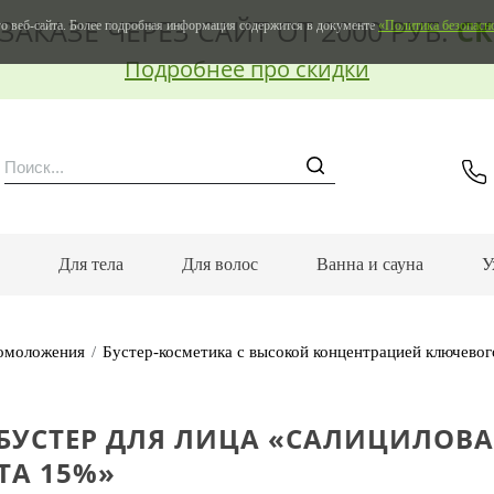
ЗАКАЗЕ ЧЕРЕЗ САЙТ ОТ 2000 РУБ.
СК
о веб-сайта. Более подробная информация содержится в документе
«Политика безопасн
Подробнее про скидки
м
Для тела
Для волос
Ванна и сауна
У
 омоложения
Бустер-косметика с высокой концентрацией ключевог
-БУСТЕР ДЛЯ ЛИЦА «САЛИЦИЛОВ
ТА 15%»