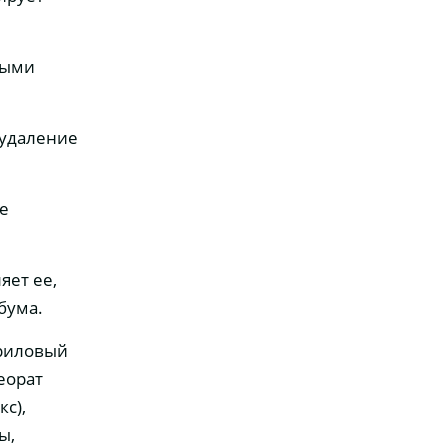
ными
 удаление
е
яет ее,
бума.
ариловый
еорат
с),
ы,