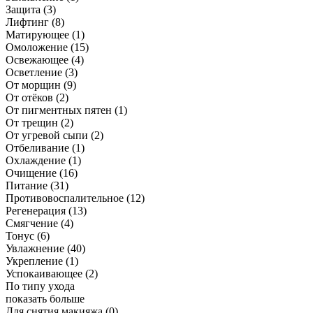
Защита
(3)
Лифтинг
(8)
Матирующее
(1)
Омоложение
(15)
Освежающее
(4)
Осветление
(3)
От морщин
(9)
От отёков
(2)
От пигментных пятен
(1)
От трещин
(2)
От угревой сыпи
(2)
Отбеливание
(1)
Охлаждение
(1)
Очищение
(16)
Питание
(31)
Противовоспалительное
(12)
Регенерация
(13)
Смягчение
(4)
Тонус
(6)
Увлажнение
(40)
Укрепление
(1)
Успокаивающее
(2)
По типу ухода
показать больше
Для снятия макияжа
(0)