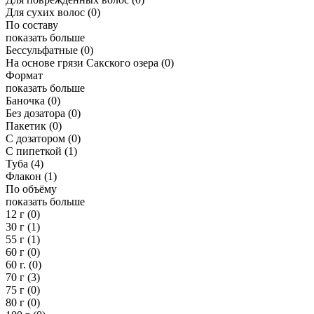
Для сухих волос
(0)
По составу
показать больше
Бессульфатные
(0)
На основе грязи Сакского озера
(0)
Формат
показать больше
Баночка
(0)
Без дозатора
(0)
Пакетик
(0)
С дозатором
(0)
С пипеткой
(1)
Туба
(4)
Флакон
(1)
По объёму
показать больше
12 г
(0)
30 г
(1)
55 г
(1)
60 г
(0)
60 г.
(0)
70 г
(3)
75 г
(0)
80 г
(0)