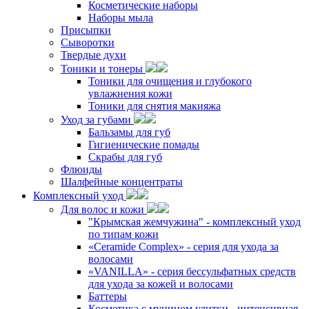
Косметические наборы
Наборы мыла
Присыпки
Сыворотки
Твердые духи
Тоники и тонеры
Тоники для очищения и глубокого
увлажнения кожи
Тоники для снятия макияжа
Уход за губами
Бальзамы для губ
Гигиенические помады
Скрабы для губ
Флюиды
Шалфейные концентраты
Комплексный уход
Для волос и кожи
"Крымская жемчужина" - комплексный уход
по типам кожи
«Ceramide Complex» - серия для ухода за
волосами
«VANILLA» - серия бессульфатных средств
для ухода за кожей и волосами
Баттеры
Косметика с муцином улитки - интенсивная