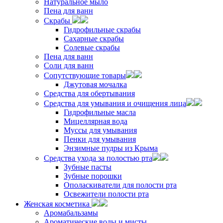
Натуральное мыло
Пена для ванн
Скрабы
Гидрофильные скрабы
Сахарные скрабы
Солевые скрабы
Пена для ванн
Соли для ванн
Сопутствующие товары
Джутовая мочалка
Средства для обертывания
Средства для умывания и очищения лица
Гидрофильные масла
Мицеллярная вода
Муссы для умывания
Пенки для умывания
Энзимные пудры из Крыма
Средства ухода за полостью рта
Зубные пасты
Зубные порошки
Ополаскиватели для полости рта
Освежители полости рта
Женская косметика
Аромабальзамы
Ароматические воды и мисты