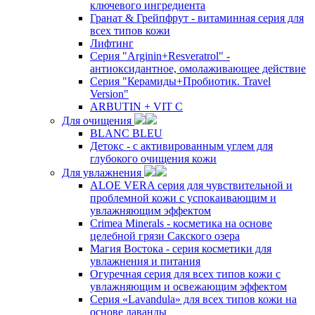
ключевого ингредиента
Гранат & Грейпфрут - витаминная серия для
всех типов кожи
Лифтинг
Серия "Arginin+Resveratrol" -
антиоксидантное, омолаживающее действие
Серия "Керамиды+Пробиотик. Travel
Version"
ARBUTIN + VIT C
Для очищения
BLANC BLEU
Детокс - с активированным углем для
глубокого очищения кожи
Для увлажнения
ALOE VERA серия для чувствительной и
проблемной кожи с успокаивающим и
увлажняющим эффектом
Crimea Minerals - косметика на основе
целебной грязи Сакского озера
Магия Востока - серия косметики для
увлажнения и питания
Огуречная серия для всех типов кожи с
увлажняющим и освежающим эффектом
Серия «Lavandula» для всех типов кожи на
основе лаванды