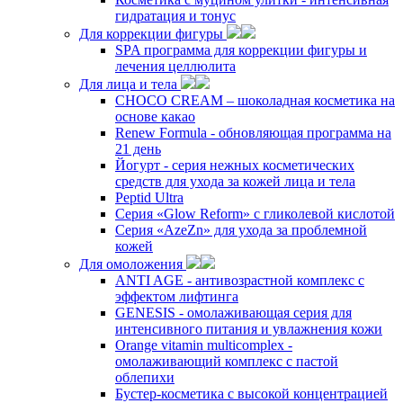
гидратация и тонус
Для коррекции фигуры
SPA программа для коррекции фигуры и
лечения целлюлита
Для лица и тела
CHOCO CREAM – шоколадная косметика на
основе какао
Renew Formula - обновляющая программа на
21 день
Йогурт - серия нежных косметических
средств для ухода за кожей лица и тела
Peptid Ultra
Cерия «Glow Reform» с гликолевой кислотой
Серия «AzeZn» для ухода за проблемной
кожей
Для омоложения
ANTI AGE - антивозрастной комплекс с
эффектом лифтинга
GENESIS - омолаживающая серия для
интенсивного питания и увлажнения кожи
Orange vitamin multicomplex -
омолаживающий комплекс с пастой
облепихи
Бустер-косметика с высокой концентрацией