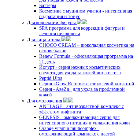
Баттеры
Косметика с муцином улитки - интенсивная
гидратация и тонус
Для коррекции фигуры
SPA программа для коррекции фигуры и
лечения целлюлита
Для лица и тела
CHOCO CREAM – шоколадная косметика на
основе какао
Renew Formula - обновляющая программа на
21 день
Йогурт - серия нежных косметических
средств для ухода за кожей лица и тела
Peptid Ultra
Cерия «Glow Reform» с гликолевой кислотой
Серия «AzeZn» для ухода за проблемной
кожей
Для омоложения
ANTI AGE - антивозрастной комплекс с
эффектом лифтинга
GENESIS - омолаживающая серия для
интенсивного питания и увлажнения кожи
Orange vitamin multicomplex -
омолаживающий комплекс с пастой