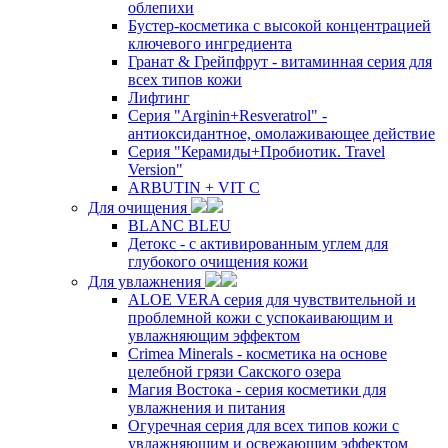
облепихи
Бустер-косметика с высокой концентрацией
ключевого ингредиента
Гранат & Грейпфрут - витаминная серия для
всех типов кожи
Лифтинг
Серия "Arginin+Resveratrol" -
антиоксидантное, омолаживающее действие
Серия "Керамиды+Пробиотик. Travel
Version"
ARBUTIN + VIT C
Для очищения
BLANC BLEU
Детокс - с активированным углем для
глубокого очищения кожи
Для увлажнения
ALOE VERA серия для чувствительной и
проблемной кожи с успокаивающим и
увлажняющим эффектом
Crimea Minerals - косметика на основе
целебной грязи Сакского озера
Магия Востока - серия косметики для
увлажнения и питания
Огуречная серия для всех типов кожи с
увлажняющим и освежающим эффектом