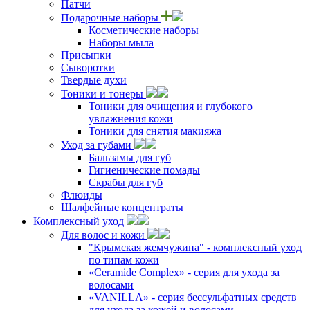
Патчи
Подарочные наборы
Косметические наборы
Наборы мыла
Присыпки
Сыворотки
Твердые духи
Тоники и тонеры
Тоники для очищения и глубокого
увлажнения кожи
Тоники для снятия макияжа
Уход за губами
Бальзамы для губ
Гигиенические помады
Скрабы для губ
Флюиды
Шалфейные концентраты
Комплексный уход
Для волос и кожи
"Крымская жемчужина" - комплексный уход
по типам кожи
«Ceramide Complex» - серия для ухода за
волосами
«VANILLA» - серия бессульфатных средств
для ухода за кожей и волосами