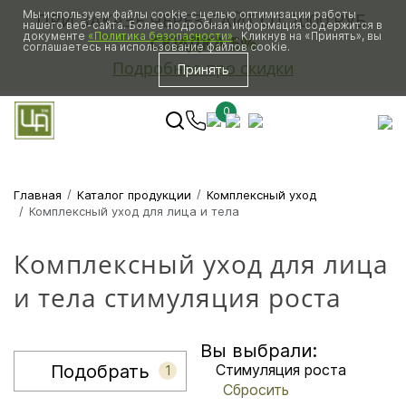
Мы используем файлы cookie с целью оптимизации работы
ПРИ ЗАКАЗЕ ЧЕРЕЗ САЙТ ОТ 2000 РУБ.
нашего веб-сайта. Более подробная информация содержится в
документе
«Политика безопасности»
. Кликнув на «Принять», вы
СКИДКА 5%
соглашаетесь на использование файлов cookie.
Подробнее про скидки
Принять
0
Главная
Каталог продукции
Комплексный уход
Комплексный уход для лица и тела
Комплексный уход для лица
и тела стимуляция роста
Вы выбрали:
Подобрать
Стимуляция роста
1
Сбросить