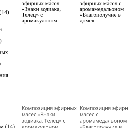
(14)
и
)
ных
)
ния
)
Композиция эфирных
Композиция эфир
масел «Знаки
масел с
зодиака, Телец» с
аромамедальоном
ом
(14)
аромакулоном
«Благополучие в