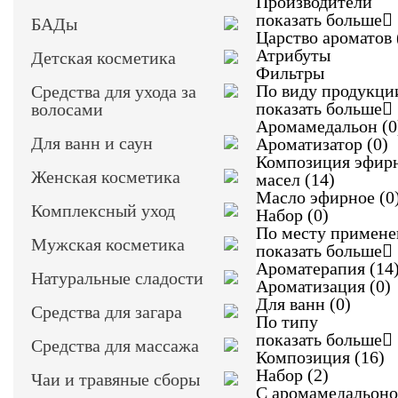
Производители
показать больше
БАДы
Царство ароматов
Атрибуты
Детская косметика
Фильтры
По виду продукци
Средства для ухода за
показать больше
волосами
Аромамедальон
(0
Для ванн и саун
Ароматизатор
(0)
Композиция эфир
Женская косметика
масел
(14)
Масло эфирное
(0
Комплексный уход
Набор
(0)
По месту примене
Мужская косметика
показать больше
Ароматерапия
(14
Натуральные сладости
Ароматизация
(0)
Для ванн
(0)
Средства для загара
По типу
показать больше
Средства для массажа
Композиция
(16)
Набор
(2)
Чаи и травяные сборы
С аромамедальон