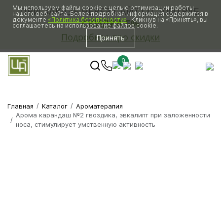
Мы используем файлы cookie с целью оптимизации работы
ПРИ ЗАКАЗЕ ЧЕРЕЗ САЙТ ОТ 2000 РУБ.
нашего веб-сайта. Более подробная информация содержится в
документе
«Политика безопасности»
. Кликнув на «Принять», вы
СКИДКА 5%
соглашаетесь на использование файлов cookie.
Подробнее про скидки
Принять
0
Главная
Каталог
Ароматерапия
Арома карандаш №2 гвоздика, эвкалипт при заложенности
носа, стимулирует умственную активность